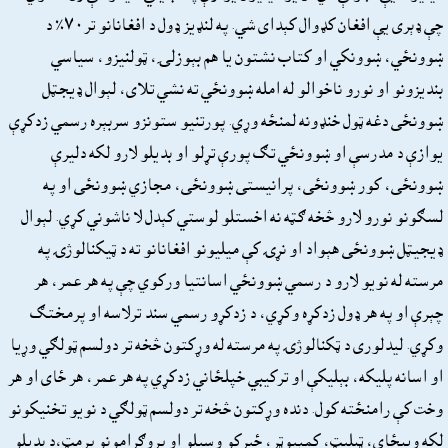
چې ډېرى يې افغان کډوال کېداى شي. په لنډيز ډول د افغانانو تر٧٠٪ د
ښوونځي، ښوونکي او کتاب نشتون يا هم بېوزلۍ، ټولنيزو، سياسي
بنديزونو او نورو ناخوالو له امله ښوونځي ته نشي تلاى، لېوال ډيجټل
ښوونځى دغه ټول خنډونه لمنځه وړي. پورتنيو ستونزو سربېره رسمي زدکړې
يوازې د مدرسې او ښوونځي تګ پورې تړلو او بديلو لارو لکه دليرې
ښوونځى، کور ښوونځى، پرانيستى ښوونځى، مجازي ښوونځى او په
لسګونو نورو لارو څخه ګټه نه اخستلو لوستي کېدل لا ناشوني کړي. لېوال
ډيجيټل ښوونځى هېواد او نړۍ کې ميليونو افغانانو ته د ټيکنالوژۍ په
مرسته له نويو لارو د رسمي ښوونځي اسانتيا ورکوي چې په هر عمر، هر
چېرې او په هر ډول زدکړه وکړي، د زدکړو رسمي سند ترلاسه او پرمختګ
وکړي. ليدلورى د ټکنالوژۍ په مرسته له وړکتون څخه تر دولسم ټولګي وړيا
او اسانه پليکه، بېليکې او ترکيبي خپلځاني زدکړي په هر عمر، هر ځاى او هر
وخت کې رامنځته کول. دنده وړکتون څخه تر دولسم ټولګي د نويو تخنيکونو
لکه ويبځاى، ټبليټ، کمپيوټر، ځيرکو وسيلو او پروګرامونو پرمټ،د بديلو