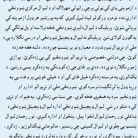
د ازموينې پاى کې ټولې پرچې راټولې مهرلاک او د لېوال مرکزي ښوونځي
ادارې ته د نومرو ورکولو لپاه لېږل کېږي. که په پورتنيو هر ډول ازموينه کې
بريالي شوئ، بريليک د لېوال دليرې ښوونځي څخه ترلاسه او بل ټولګي کې
به ګډون کولاى شئ. بريليکونه لېوال ډيجيټل ښوونځى او درسي تګلاره يې د
ملي او نړيوال ښووندود د معيارونو پر بنسټ جوړه ده، دلته هغه څه زده
کوئ، چې دولتي،خصوصي يا نړيوالو ښوونځيو کې يې زده‌کوئ، يوازې
زموږ تګلاره نوې ده، ددې پر ځاى چې زدکوونکي په زده‌کړو پسې ورشئ، د
ټکنالوژۍ په مرسته زده‌کړه خپل ځاى کې او د خپلې خوښې پر وخت يې په
وړيا ډول يا لږ لګښت ترسره کوي. ښوونځى ملي او نړيوالو ادارو او
ښوونځيو سره په همغږۍ هڅه کوي، چې ستاسې زده‌کړې، په هېواد او نړۍ
کې د منلو وړ شي. لېوال ډيجيټل ښوونځي اداره لېوال ډيجيټل ښوونځى د
ښاغلي نور رحمان لېوال لخوا پيل، پنځول او اداره کېږي، نور رحمان لېوال
بنسټ يې چلوي او لېوال کمپنۍ چې رسنيو، مالوماتي ټيکنالوژيو، زدکړو،
روغتيا، سوداګرۍ او نورو برخو کې کاروبارونه لري د ښوونځي پانګونه