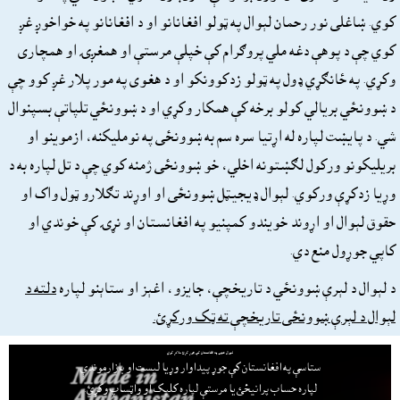
کوي. ښاغلى نور رحمان لېوال په ټولو افغانانو او د افغانانو په خواخوږ غږ
کوي چې د پوهې دغه ملي پروګرام کې خپلې مرستې او همغږۍ او همچارى
وکړي. په ځانګړي ډول په ټولو زدکوونکو او د هغوى په مور پلار غږ کوو چې
د ښوونځي بريالي کولو برخه کې همکار وکړي او د ښوونځي تلپاتې بسپنوال
شي. د پايښت لپاره له اړتيا سره سم به ښوونځى په نومليکنه، ازموينو او
بريليکونو ورکول لګښتونه اخلي، خو ښوونځى ژمنه کوي چې د تل لپاره به د
وړيا زدکړې ورکوي. لېوال ډيجيټل ښوونځى او اوړند تګلارو ټول واک او
حقوق لېوال او اړوند خويندو کمپنيو په افغانستان او نړۍ کې خوندي او
کاپي جوړول منع دي.
د لېوال د لېرې ښوونځي د تاريخچې، جايزو، اغېز او ستاېنو لپاره
دلته د
لېوال د لېرې ښوونځى تاريخچې ته ټک ورکړئ.
لېوال هټۍ په افغانستان کې جوړ کړئ ملاتړ کوي
ستاسې په افغانستان کې جوړ پيداوار وړيا ليست او بازارموندې
لپاره حساب پرانيځئ
يا مرستې لپاره کليک او واټساپ وکړئ.