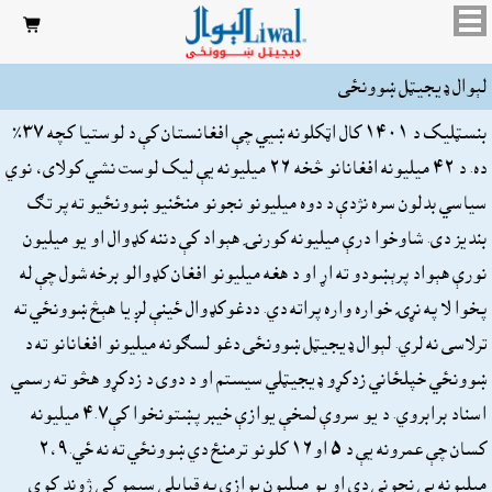

لېوال ډيجيټل ښوونځى
بنسټليک د ١٤٠١ کال اټکلونه ښيي چې افغانستان کې د لوستيا کچه ٣٧٪
ده. د ٤٢ ميليونه افغانانو څخه ٢٦ ميليونه يې ليک لوست نشي کولاى، نوي
سياسي بدلون سره نژدې د دوه ميليونو نجونو منځنيو ښوونځيو ته پر تګ
بنديز دى. شاوخوا درې ميليونه کورنۍ هېواد کې دننه کډوال او يو ميليون
نورې هېواد پرېښودو ته اړ او د هغه ميليونو افغان کډوالو برخه شول چې له
پخوا لا په نړۍ خواره واره پراته دي. ددغوکډوال ځينې لږ يا هېڅ ښوونځي ته
ترلاسى نه لري. لېوال ډيجيټل ښوونځى دغو لسګونه ميليونو افغانانو ته د
ښوونځي خپلځاني زدکړو ډيجيټلي سيستم او د دوى د زدکړو هڅو ته رسمي
اسناد برابروي. د يو سروې لمخې يوازې خيبر پښتونخوا کې۴.۷ ميليونه
کسان چې عمرونه يې د ٥ او١٦ کلونو ترمنځ دي ښوونځي ته نه ځي.۲،۹
ميليونه يې نجونې دي او يو ميليون يوازې په قبايلي سيمو کې ژوند کوي