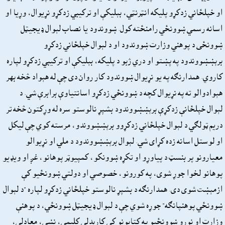
او خپلځاني زدکړو پليکه انټرنټي، بېليکې او ترکيبي زدکړو نړيوال، وړيا او
اسانه رسمي ښوونځي رامنځته کول. ښووندود يا نصاب لېوال ډيجيټل
ښوونځى د پوهني وزارت ښووندود او د لېوال خپلځاني زدکړو
برېښښووندود په پښتو او دري ژبو د پليکه، بېليکې او ترکيبي زدکړو لپاره
کاروي. همدارنګه په يو نړيوال ښووندود کار روان دى چې له هېواد څخه بهر
هېوادوالو ته په نړيوال کچه د ښوونځي زدکړو اسانتياوې برابرې شي. د
لېوال خپلځانې زدکړې برېښښووندود بشپړ نالوستو سره له وړکتون څخه تر
دريم ټولګي د لېوال خپلځاني زدکړوو برېښښووندو، مرسته کوي چې ليکل
او لوستل اسانه زده کړاى شي. لېوال برېښښووندود د ملي او نړيوالو
معيارونو پر بنسټ د پياوړو او تکړه ښوونکو، کمپيوټر پوهانو، غږ او ويډيو
پوهانو لخوا جوړ شوى، په کورونو، خصوصي او دولتي ښوونځيو کې
ازمېښت شوى دى. همدارنګه د بشپړ نالوستو خپلځاني زدکړو لپاره ”د لېوال
ښوونځي پوهنپانګه” جوړه شوي چې د لېوال ډيجيټل ښوونځي، د پوهنې
وزارت او نورو ښوونځيو په کتابونو کې کارېدلې کليمې، نښې، معادلې،