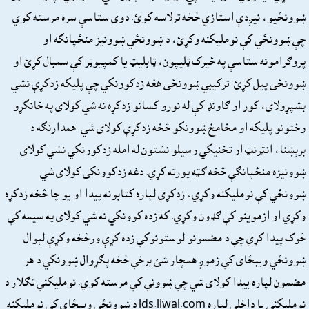
ښوونځيو، نيږدې استازي څخه ترلاسه کوئ. دوى ستاسې سره مرسته کوي
چې ښوونځي کې نومليکنه وکړئ، د ښوونځي ښوونيز منځپانګه او
پروګرامونه ستاسې په ځيرک ټليپون، ټابليټ يا کمپيوټر کې سمبال کړئ او
ښوونځى پيل کړئ. ترکيبي ښوونځى هغه زدکوونکي چې پليکه زدکړې نشي
بشپړولاى، کور او ګاونډ کې له نورو کسانو زدکړه نه شي کولاى په ځانګړو
وختونو پليکه او مخامخ ښوونکو څخه زدکړې کولاى شي. همدارنګه د
برېښنا، انټرنټ او تخنيکي وسيلو نشتون له امله زدکوونکي نشي کولاى
ښوونيزه منځپانګې څخه ګټه پورته کړي. دغه زدکوونکى کولاى شي
ښوونځي کې نومليکنه وکړي، زدکړې لپاره کتابونه پيدا او يو چا څخه زدکړه
وکړي او ازموينو کې ګډون وکړي. که زده کوونکي نه شي کولاى په سيمه کې
څوک پيدا کړي چې د مضمونو لوستونوکې زده کړې ورڅخه وکړې لېوال
ښوونځي ويبځاى کې زموږ همچار شئ برخې څخه پګړوال ښوونکي د هر
مضمون لپاره ييدا کولاى شي چې ښوونې کې مرسته کوي. نومليکنې تګلار د
نومليکنې يا داخلې لپاره lds.liwal.com د ښوونځي ويبځاى کې نومليکنه