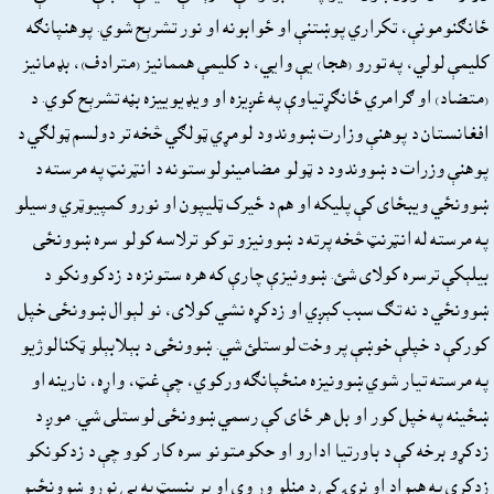
ځانګنومونې، تکراري پوښتنې او ځوابونه او نور تشرېح شوي. پوهنپانګه
کليمې لولي، په تورو (هجا) يې وايي، د کليمې هممانيز (مترادف)، بډمانيز
(متضاد) او ګرامري ځانګړتياوې په غږيزه او ويډيوييزه بڼه تشرېح کوي. د
افغانستان د پوهنې وزارت ښووندود لومړي ټولګي څخه تر دولسم ټولګي د
پوهنې وزرات د ښووندود د ټولو مضامينولوستونه د انټرنټ په مرسته د
ښوونځي ويبځاى کې پليکه او هم د ځيرک ټليپون او نورو کمپيوټري وسيلو
په مرسته له انټرنټ څخه پرته د ښوونيزو توکو ترلاسه کولو سره ښوونځى
بيلېکې ترسره کولاى شئ. ښوونيزې چارې که هره ستونزه د زدکوونکو د
ښوونځي د نه تګ سبب کېږي او زدکړه نشي کولاى، نو لېوال ښوونځى خپل
کورکې د خپلې خوښې پر وخت لوستلئ شي. ښوونځى د بېلابېلو ټکنالوژيو
په مرسته تيار شوي ښوونيزه منځپانګه ورکوي، چې غټ، واړه، نارينه او
ښځينه په خپل کور او بل هر ځاى کې رسمي ښوونځى لوستلى شي. موږ د
زدکړو برخه کې د باورتيا ادارو او حکومتونو سره کار کوو چې د زدکونکو
زدکړې په هېواد او نړۍ کې د منلو وړ وي او پر بنسټ به يې نورو ښوونځيو