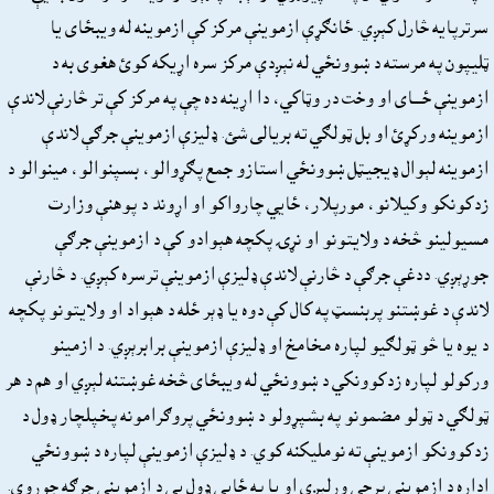
سرترپايه څارل کېږي. ځانګړې ازموينې مرکز کې ازموينه له ويبځاى يا
ټليپون په مرسته د ښوونځي له نېږدې مرکز سره اړيکه کوئ هغوى به د
ازموينې ځــــاى او وخت در وټاکي، دا اړينه ده چې په مرکز کې تر څارنې لاندې
ازموينه ورکړئ او بل ټولګي ته بريالى شئ. ډليزې ازموينې جرګې لاندې
ازموينه لېوال ډيجيټل ښوونځي استازو جمع پګړوالو، بسپنوالو، مينوالو د
زدکونکو وکيلانو، مورپلار، ځايي چارواکو او اړوند د پوهنې وزارت
مسيولينو څخه د ولايتونو او نړۍ پکچه هېوادو کې د ازموينې جرګې
جوړېږي. ددغې جرګې د څارنې لاندې ډليزې ازموينې ترسره کېږي. د څارنې
لاندې د غوښتنو پربنسټ په کال کې دوه يا ډېر ځله د هېواد او ولايتونو پکچه
د يوه يا څو ټولګيو لپاره مخامخ او ډليزې ازموينې برابرېږي. د ازمينو
ورکولو لپاره زدکوونکي د ښوونځي له ويبځاى څخه غوښتنه لېږي او هم د هر
ټولګي د ټولو مضمونو په بشپړولو د ښوونځي پروګرامونه پخپلچار ډول د
زدکوونکو ازموينې ته نومليکنه کوي. د ډليزې ازموينې لپاره د ښوونځي
اداره د ازموينې پرچې ورلېږي او يا په ځايي ډول يې د ازموينې جرګه جوړوي.