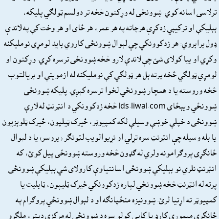
ترلاسى اسانه کوي. ښوونځى له وړکتون څخه تر دولسم ټولګي پليکه،
بېليکې او ترکيبي زدکړې هرچاته په هر عمر، هر ځاى او هر وخت کې په لاندې
ډول برابروي: هر زدکوونکي چې لېوال ښوونځى کاروي بايد لومړى نومليکنه
وکړي او بيا کولاى شئ چې لاندې لارو څخه ښوونځى ترسره کړي. وړکتون او
لومړي ټولګي څخه پرته بل هر ټولګي کې نومليکنه له ازموينې او بريالتوب
څخه وروسته يا د همچار ښوونځي لخوا ترسره کېږي. پليکه ښوونځى
ښوونځي ويبځاى lds.liwal.com څخه زدکوونکي د انټرنټ له لارې
ښوونځى د خپلې خوښې وسيلې لکه کمپيوټر، ځيرک ټيلپون، ځيرک ټلوېزيون
يا بله وسيله چې انټرنټ سره تړلي او نړيوالويب لټونګر ( بروسر) يا د لېوال
ځانګړى پروګرامونه ولري له ګډون څخه وروسته ښوونځى پيل کوئ، که
انټرنټ نلري نو بېليکې ښوونځى اسانتياوې کارولاى شي بېليکې ښوونځى
پرته له انټرنټ څخه ښوونځي لپاره زدکوونکي ځيرک ټليپون، ټابليت يا
کمپيوټر ته اړتيا لرئ. ښوونيزه منځپانګه او د لېوال ښوونځي پروګرام په
ځانګړي ميموري کارډ يا کاپي کولو سره د ښوونځي له مرکزي دپتر، ملګرو