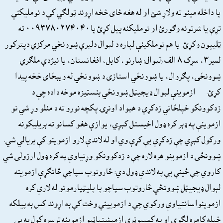
يا داخله مينو ته ولاړ شئ او له هغه ځاى څخه اړوند ټولګي کې د نومليکنې
تړې يا شرتونه وګورئ او نومليکنه پيل کړئ يا٠٠٩٣٧٨٠٢٧٤٠٤٠ ته
ټليپون وکړئ. يا هم نوملکينې لپاره د لېوال دليرې ښوونځي مرکزي دپترکور
لمبر٣، سړک ٨ الف (لېوال) ښارنو، کابل، افغانستان، يا نيژدې ملګري
ښوونځى، پګروال، يا ښوونځي استازى د ښوونځي له ويبځاى څخه پيدا
کړئ. ازموينې لېوال ډيجيټل ښوونځي بنسټيزه موخه داده چې د
زدکوونکو خپلځاني زدکړې د هېواد اونړۍ پکچه نورو ته د منلو وړ شي نو
ازموينې په ډېر کره ډول اخيستل کېږي، يوازې هغو کسانو ته بريليکونه
ورکول کېږي چې زدکړې يې کړې وي او له لاندې لارو ازموينو کې بريالي شي.
ښوونځى د ازموينو هره لاره چې د زدکوونکو وړتياوې په کره ډول ارزولى شي
کاروي چې ځينې يې په لاندې ډول دي: څاروتوب سپاچې ځانګړې ازموينه
لېوال ډيجيټل ښوونځي څاروتوب سپاچو پا پليټپارمونو له لارې کره
ازموينواسانتياوې ورکوي چې د ازمويينې وخت کې به اړوند کس به پيلکه
خپله کامره لګوي او په کمپيوټري ازمېښتپاڼېو ازموينه ترسره کول به يې