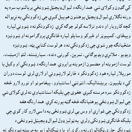
کې ګډون وکولاى شي. همدارنګه د لېوال ډيجټل ښوونځي بريالتوب سره په
ورته تګلارې لېوال ډيجټل پوهنتون هم پيل کېږي چې زدکوونکي په نړيواله
کچه کاروبار او دندو ترلاسه کولو جوګه کړي. زدکوونکوته د ښوونې لپاره
ويبځاى، کمپيوټر او ځيرکو وسايلو لپاره ځانګړي پروګرامونه او ښوونيزه
منځپانګه جوړ شوي چې زدکوونکي ته د هر لوست کتابي بڼه، ښوونيزه
ويډيو، ملاتړې ويډيوګانې، تمرين، کورنۍ دنده، سپارښتنه، لنډ ازمېښت،
لوست ازموينه او مضمون ازموينه برابروي. همدارنګه د ښوونکي او وکيل يا
مورپلار لپاره هم د زدکوونکو د څارلو لارښوونې او لارې لري. لوست دوران
کې د ټليپون، برېښناليک،انټرنټي اسانتياوو، پيغامونو او نورو لارو څخه
زدکوونکو سره مرسته کېږي. هغوى چې پليکه استانتياوې نه لري کولاى شي
چې لېوال ښوونځي پوهنپانګه څخه ګټه پورته کړي. همدارنګه هغه
زدکوونکي چې غواړي او وس يې لري ښوونځى په داسې لارو کار کوي چې
پليکه ځانګړى ښوونکى ولري. په ټوليز ډول لېوال ډيجيټل ښوونځى د
ښوونکي چارې ټکنالوژۍ ته ورکړي او يا د ټيکنالوژيو په مرسته ښوونکو ته