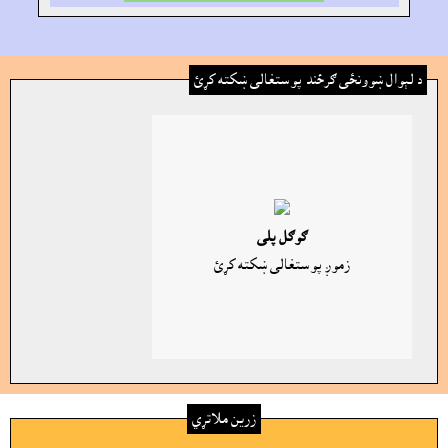
د لېوال ښوونځى ګرځند پوستغالى ښکته کړئ
ګوګل پلى
زموږ پوستغالى ښکته کړئ
زرين ملاتړي