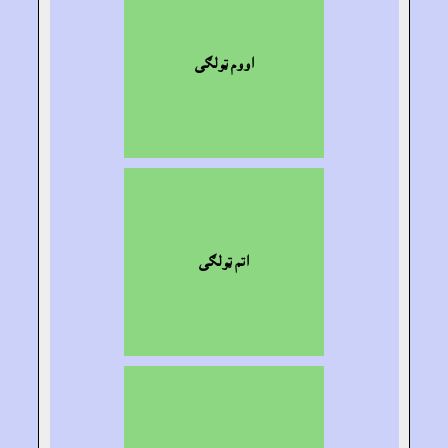
اووم ټولګى
اتم ټولګى