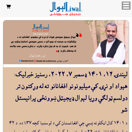

ليندۍ ١٦، ١٤٠١ ډسمبر ٧، ٢٠٢٢، رسنيز خبرليک:
هېواد او نړۍ کې ميليونونو افغانانو ته له وړکتون تر
دولسم ټولګي وړيا لېوال ډيجيټل ښوونځى پرانيستل
شو
د ١٤٠١ کال اټکلونه ښيي چې افغانستان کې د لوستيا کچه ٣٧٪ ده. د ٤٢
ميليونه افغانانو څخه ٢٦ ميليونه يې ليک لوست نشي کولاى، نوي سياسي