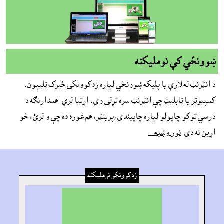
ښوونځي کې نومليکنه
د انټرنټ له لارې يا پليکه ښوونځي لپاره زدکوونکى ځيرک ټليپون،
کمپيوټر يا ټابليټ چې انټرنټ سره تړلى وي، اړتيا لري. همدارنګه د
درسي توکو چاپولو لپاره چاپيندى (پرينټر) هم غوره ده چې و لرئ، خو
اړين نه دى.
نور وښيه...
زدکوونکو نومليکنه