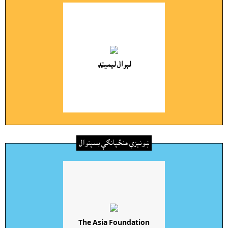
لېوال لېميټډ
ښونېزې منځپانګې بسپنوال
The Asia Foundation