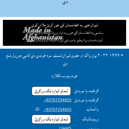
دى.
لېوال هټۍ په افغانستان کې جوړ کړئ ملاتړ کوي
ستاسې په افغانستان کې جوړ پيداوار وړيا ليست او بازارموندې
لپاره حساب پرانيځئ
يا مرستې لپاره کليک او واټساپ وکړئ.
© ١٩٩٩-٢٠٢٦ ټول واک او حقوق لېوال لمېټډ سره خوندي دي کاپي جوړول منع
دي.
خونديتوب تګلاره
ګرځنده يا موبايل
ليدلو لپاره ټک ورکړئ
ګرځنده يا موبايل
‎ +93707254925
واټساپ

‎ +93707254925
برېښناليک
ليدلو لپاره ټک ورکړئ
يوټوب
LiwalS