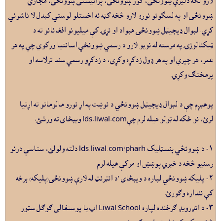
لارو لکه دليرې ښوونځى، کور ښوونځى، پرانيستى ښوونځى، مجازي
ښوونځى او په لسګونو نورو لارو څخه ګټه نه اخستلو لوستي کېدل لا ناشوني
کړي. لېوال ډيجيټل ښوونځى هېواد او نړۍ کې ميليونو افغانانو ته د
ټيکنالوژۍ په مرسته له نويو لارو د رسمي ښوونځي اسانتيا ورکوي چې په هر
عمر، هر چېرې او په هر ډول زدکړه وکړي، د زدکړو رسمي سند ترلاسه او
پرمختګ وکړي.
پوهېږم چې د لېوال ډيجيټل ښوونځي د نوښت په اړ نورو مالوماتو ته اړتيا
لرئ، نو ځکه له ټولو هيله لرم چېlds.liwal.com ويبځاى ته ورشئ:
١- د ښوونځي بنسټليک lds.liwal.com/pharh دلته ولولئ، ستاسې درنو
رسنيو څخه د خبري پوښښ او مرکې هيله لرم.
٢- پليکه ښوونځي لپاره د ويبځاى "د انټرنټ له لارې ښوونځى(پليکه) برخه
کې ننداره وګورئ.
٣- د انډرويډ ګرځنده لپاره Liwal School اپ يا پوستغالى ګوګل سټور