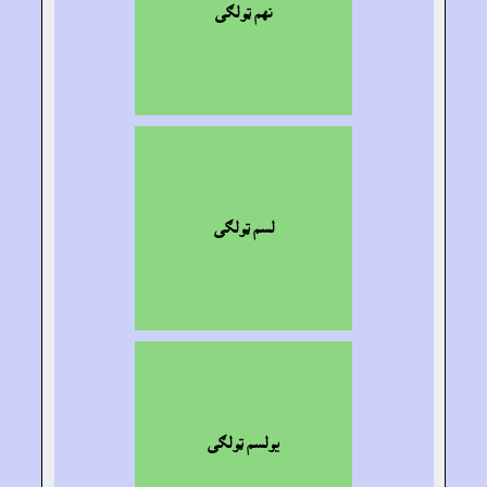
نهم ټولګى
لسم ټولګى
يولسم ټولګى