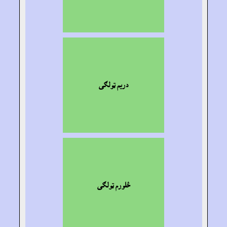
دريم ټولګى
څلورم ټولګى