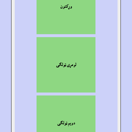
وړکتون
لومړى ټولګى
دويم ټولګى