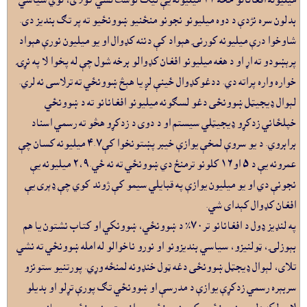
بدلون سره نژدې د دوه ميليونو نجونو منځنيو ښوونځيو ته پر تګ بنديز دى.
شاوخوا درې ميليونه کورنۍ هېواد کې دننه کډوال او يو ميليون نورې هېواد
پرېښودو ته اړ او د هغه ميليونو افغان کډوالو برخه شول چې له پخوا لا په نړۍ
خواره واره پراته دي. ددغوکډوال ځينې لږ يا هېڅ ښوونځي ته ترلاسى نه لري.
لېوال ډيجيټل ښوونځى دغو لسګونه ميليونو افغانانو ته د ښوونځي
خپلځاني زدکړو ډيجيټلي سيستم او د دوى د زدکړو هڅو ته رسمي اسناد
برابروي. د يو سروې لمخې يوازې خيبر پښتونخوا کې۴.۷ ميليونه کسان چې
عمرونه يې د ٥ او١٦ کلونو ترمنځ دي ښوونځي ته نه ځي.۲،۹ ميليونه يې
نجونې دي او يو ميليون يوازې په قبايلي سيمو کې ژوند کوي چې ډېرى يې
افغان کډوال کېداى شي.
په لنډيز ډول د افغانانو تر٧٠٪ د ښوونځي، ښوونکي او کتاب نشتون يا هم
بېوزلۍ، ټولنيزو، سياسي بنديزونو او نورو ناخوالو له امله ښوونځي ته نشي
تلاى، لېوال ډيجټل ښوونځى دغه ټول خنډونه لمنځه وړي. پورتنيو ستونزو
سربېره رسمي زدکړې يوازې د مدرسې او ښوونځي تګ پورې تړلو او بديلو