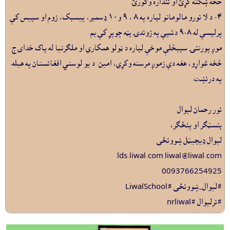
څخه ښکته کړئ او ننداره وګورئ.
٤- د لا نورو مالوماتو لپاره په ٨ ، ٩ و١٠ ډسمبر، پيسبک، زوم او سپيس کې
پرلپسې له ٨-٩ دشپې په ژوندۍ بڼه چوپړ کې يم.
موږ پورتنۍ سپېڅلې موخې لپاره د ټولو همکاري او ملګرتيا له پاک خداى ج
څخه غواړو، هغه دې زموږ مرسته وکړي، امين. د يو لوستي افغانستان په هيله.
په درنښت.
نور رحمان لېوال
بنسټګر او پنځګر،
لېوال ډيجيټل ښوونځى
lds.liwal.com liwal@liwal.com
0093766254925
#لېوال_ښوونځى
#LiwalSchool
#نرلېوال #nrliwal