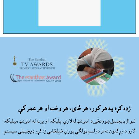
زده کړه په هر کور، هر ځاى، هر وخت او هر عمر کې
لېوال ډيجيټل ښوونځى د انټرنټ له لارې (پليکه) او پرته له انټرنټ (بېليکه)
لارو د وړکتون نه تر دولسم ټولګي پورې خپلځاني زدکړو ډيجيټلي سيستم