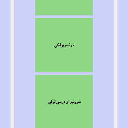
دولسم ټولګى
ښوونيز او درسي توکي