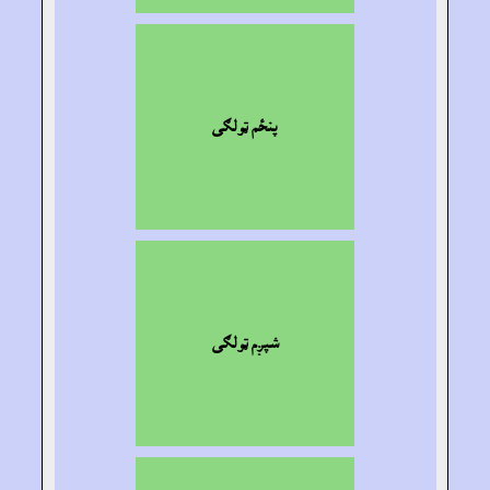
پنځم ټولګى
شپږم ټولګى