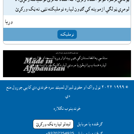
لومړي ټولګي ازموينه کې ګډون لپاره نومليکنه تڼۍ ته ټک ورکړئ.
وړيا
نومليکنه
لېوال هټۍ په افغانستان کې جوړ کړئ ملاتړ کوي
ستاسې په افغانستان کې جوړ پيداوار وړيا ليست او بازارموندې
لپاره حساب پرانيځئ
يا مرستې لپاره کليک او واټساپ وکړئ.
© ١٩٩٩-٢٠٢٦ ټول واک او حقوق لېوال لمېټډ سره خوندي دي کاپي جوړول منع
دي.
خونديتوب تګلاره
ګرځنده يا موبايل
ليدلو لپاره ټک ورکړئ
ګرځنده يا موبايل
‎ +93707254925