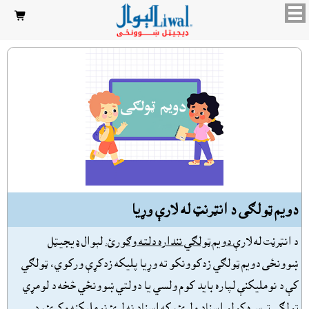

دويم ټولګى د انټرنټ له لارې وړيا
د انټرڼت له لارې
دويم ټولګي ننداره دلته وګورئ.
لېوال ډيجيټل
ښوونځى دويم ټولګي زدکوونکو ته وړيا پليکه زدکړې ورکوي، ټولګي
کې د نومليکنې لپاره بايد کوم ولسي يا دولتي ښوونځي څخه د لومړي
ټولګي ترسره کولو اسناد ولرئ، که اسناد نه لرئ نومليکنه وکړئ، د