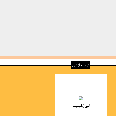
زرين ملاتړي
لېوال لېميټډ