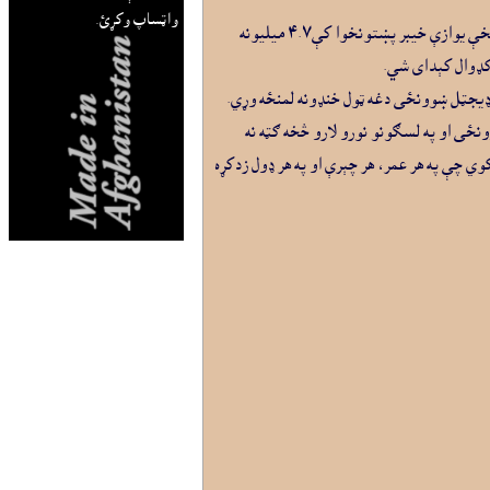
واټساپ وکړئ.
لېوال ډيجيټل ښوونځى دغو لسګونه ميليونو افغانانو ته د ښوونځي خپلځاني زدکړو ډيجيټلي سيستم او د دوى د زدکړو هڅو ته رسمي اسناد برابروي. د يو سروې لمخې يوازې خيبر پښتونخوا کې۴.۷ ميليونه
، لېوال ډيجټل ښوونځى دغه ټول خنډونه لمنځه وړي.
ى او په لسګونو نورو لارو څخه ګټه نه
ي چې په هر عمر، هر چېرې او په هر ډول زدکړه