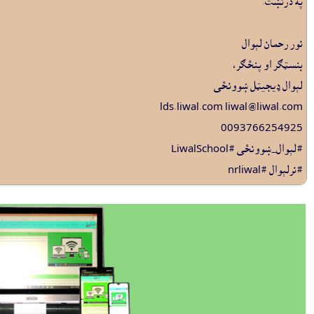
په درنښت.
نور رحمان لېوال
بنسټګر او پنځګر،
لېوال ډيجيټل ښوونځى
lds.liwal.com liwal@liwal.com
0093766254925
#لېوال_ښوونځى
#LiwalSchool
#نرلېوال #nrliwal