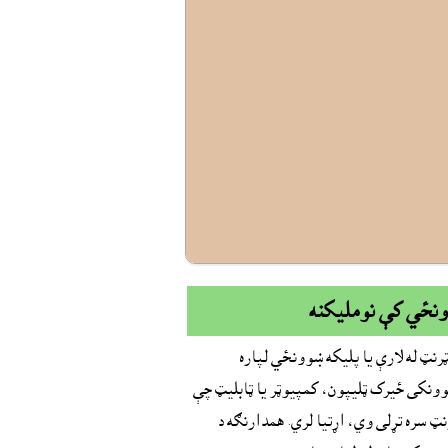
نځي کې نومليکنه
ټرنټ له لارې يا پليکه ښوونځي لپاره
ونکى ځيرک ټليپون، کمپيوټر يا ټابليټ چې
نټ سره تړلى وي، اړتيا لري. همدارنګه د