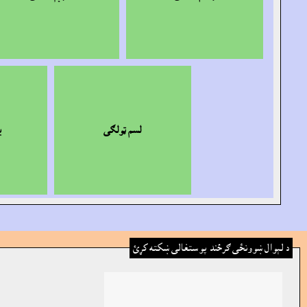
لسم ټولګى
ي
د لېوال ښوونځى ګرځند پوستغالى ښکته کړئ