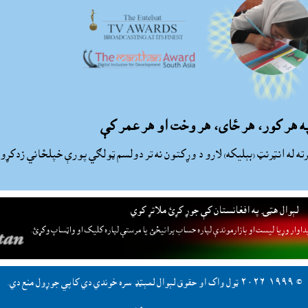
په هر کور، هر ځاى، هر وخت او هر عمر کې
رته له انټرنټ (بېليکه) لارو د وړکتون نه تر دولسم ټولګي پورې خپلځاني زدک
لېوال هټۍ په افغانستان کې جوړ کړئ ملاتړ کوي
داوار وړيا ليست او بازارموندې لپاره حساب پرانيځئ
يا مرستې لپاره کليک او واټساپ وکړئ.
© ١٩٩٩-٢٠٢٦ ټول واک او حقوق لېوال لمېټډ سره خوندي دي کاپي جوړول منع دي.