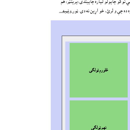
 توکو چاپولو لپاره چاپيندى (پرينټر) هم
 ده چې و لرئ، خو اړين نه دى.
نور وښيه...
څلورم ټولګى
نهم ټولګى