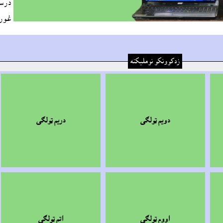
درسي
غوره
زدکوونکو نومليکنه
دويم ټولګى
دريم ټولګى
اووم ټولګى
اتم ټولګى