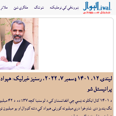
ښوونځي کې نومليکنه
ننوتنګ
ملګري شئ
ملاتړ 
ليندۍ ١٦، ١٤٠١ ډسمبر ٧، ٢٠٢٢
پرانيستل شو
تګ بنديز دى. شاوخوا درې ميليونه کورنۍ هېواد کې دننه کډوال او يو ميليون نورې 