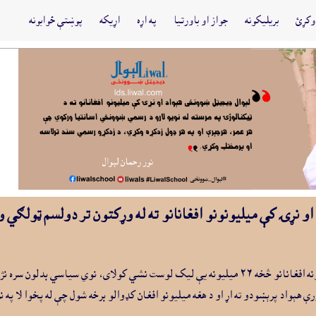
وکړئ
بريليکونه
جواز او باورتيا
په اړه
اړيکه
پوښتې ځوابونه
، رسنيز خبرليک: هېواد او نړۍ کې ميليونونو افغانانو ته له وړکتون تر دولسم
د ١٤٠١ کال اټکلونه ښيي چې افغانستان کې د لوستيا کچه ٣٧٪ ده. د ٤٢ ميليونه افغانانو څخه ٢٦ ميليونه يې ليک لو
هېواد پرېښودو ته اړ او د هغه ميليونو افغان کډوالو برخه شول چې له پخوا لا په نړ