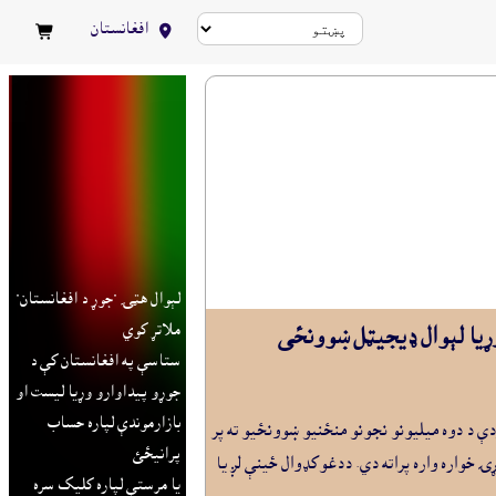
افغانستان


لېوال هټۍ "جوړ د افغانستان"
ملاتړ کوي
 ټولګي وړيا لېوال ډيجيټل ښوونځى
ستاسې په افغانستان کې د
جوړو پيداوارو وړيا ليست او
بازارموندې لپاره حساب
ست نشي کولاى، نوي سياسي بدلون سره نژدې د دوه ميليونو نجونو منځنيو ښوونځيو ته پر
پرانيځئ
ۍ خواره واره پراته دي. ددغوکډوال ځينې لږ يا
يا مرستې لپاره کليک سره