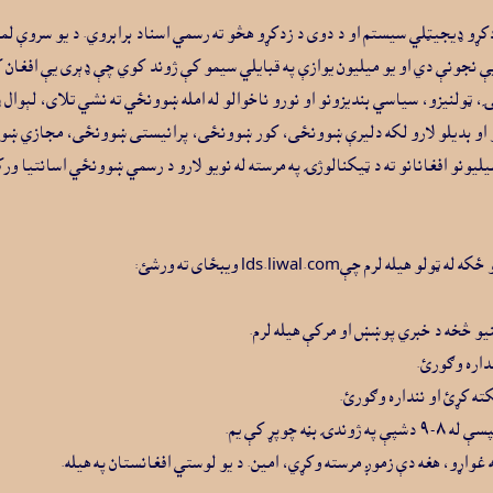
 نشتون يا هم بېوزلۍ، ټولنيزو، سياسي بنديزونو او نورو ناخوالو له امله ښوونځي ته نشي تلاى
او بديلو لارو لکه دليرې ښوونځى، کور ښوونځى، پرانيستى ښوونځى، مجازي ښوونځ
ونو افغانانو ته د ټيکنالوژۍ په مرسته له نويو لارو د رسمي ښوونځي اسانتيا ورکو
چېlds.liwal.com ويبځاى ته ورشئ:
واړو، هغه دې زموږ مرسته وکړي، امين. د يو لوستي افغانستان په هيله.