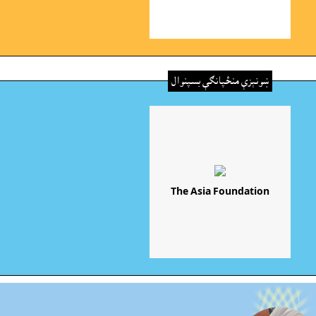
ښونېزې منځپانګې بسپنوال
The Asia Foundation