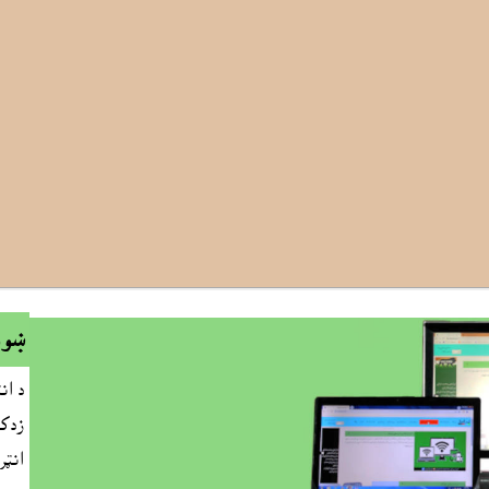
ښوو
د ان
زدکو
انټر