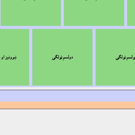
ولسم ټولګى
دولسم ټولګى
ښوونيز او