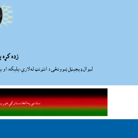
زده کړه 
لېوال ډيجيټل ښوونځى د انټرنټ له لارې (پليکه) او پ
ستاسې په افغانستان کې جوړ پي