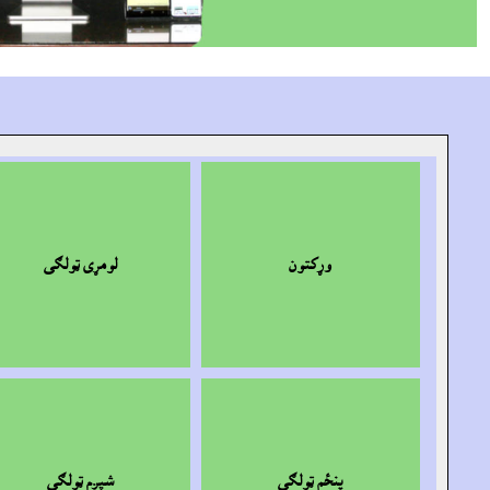
وړکتون
لومړى ټولګى
پنځم ټولګى
شپږم ټولګى