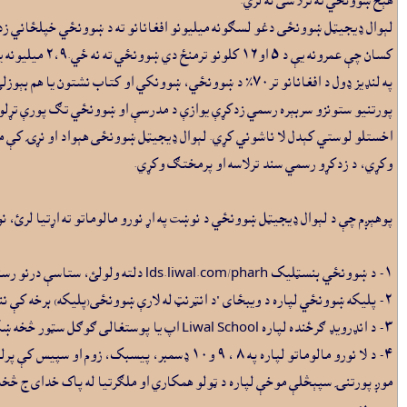
هېڅ ښوونځي ته ترلاسى نه لري.
کسان چې عمرونه يې د ٥ او١٦ کلونو ترمنځ دي ښوونځي ته نه ځي.۲،۹ ميليونه يې نجونې دي او يو ميليون يوازې په قبايلي سيمو کې ژوند کوي چې ډېرى يې افغان کډوال کېداى شي.
په لنډيز ډول د افغانانو تر٧٠٪ د ښوونځي، ښوونکي او کتاب
پورتنيو ستونزو سربېره رسمي زدکړې يوازې د مدرسې او ښوونځي تګ پورې تړلو 
اخستلو لوستي کېدل لا ناشوني کړي. لېوال ډيجيټل ښوونځى هېواد او نړۍ کې ميلي
وکړي، د زدکړو رسمي سند ترلاسه او پرمختګ وکړي.
پوهېږم چې د لېوال ډيجيټل ښوونځي د نوښت په اړ نورو مالوماتو ته اړتيا لرئ، نو ځکه له ټولو هيله لرم 
١- د ښوونځي بنسټليک lds.liwal.com/pharh دلته ولولئ، ستاسې درنو رسنيو څخه د خبري پوښښ او مرکې هيله لرم.
٢- پليکه ښوونځي لپاره د ويبځاى "د انټرنټ له لارې ښوونځى(پليکه) برخه کې ننداره وګورئ.
٣- د انډرويډ ګرځنده لپاره Liwal School اپ يا پوستغالى ګوګل سټور څخه ښکته کړئ او ننداره وګورئ.
٤- د لا نورو مالوماتو لپاره په ٨ ، ٩ و١٠ ډسمبر، پيسبک، زوم او سپيس کې پرلپسې له ٨-٩ دشپې په ژوندۍ بڼه چوپړ کې يم.
موږ پورتنۍ سپېڅلې موخې لپاره د ټولو همکاري او ملګرتيا له پاک خداى ج څخه غ