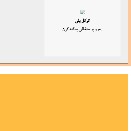
ګوګل پلى
زموږ پوستغالى ښکته کړئ