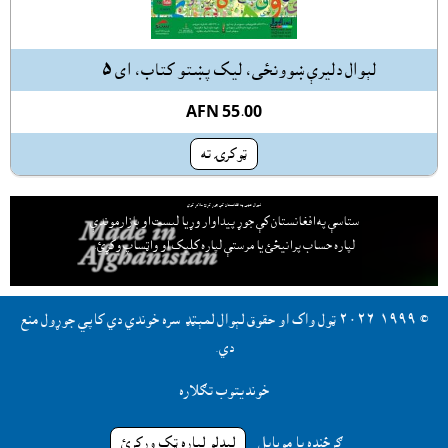
لېوال دليرې ښوونځى، ليک پښتو کتاب، اى ٥
AFN 55.00
ټوکرۍ ته
لېوال هټۍ په افغانستان کې جوړ کړئ ملاتړ کوي
ستاسې په افغانستان کې جوړ پيداوار وړيا ليست او بازارموندې
لپاره حساب پرانيځئ
يا مرستې لپاره کليک او واټساپ وکړئ.
© ١٩٩٩-٢٠٢٦ ټول واک او حقوق لېوال لمېټډ سره خوندي دي کاپي جوړول منع
دي.
خونديتوب تګلاره
ګرځنده يا موبايل
ليدلو لپاره ټک ورکړئ