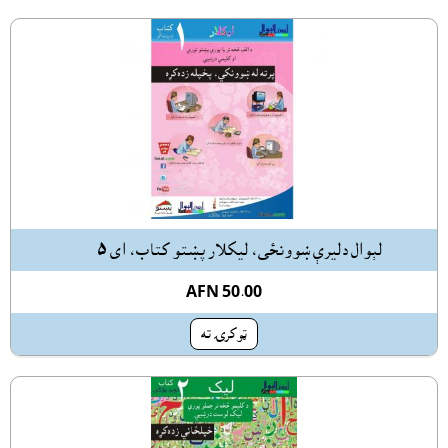
لېوال دليرې ښوونځى، ليکلار پښتو کتاب، اى ٥
AFN 50.00
ټوکرۍ ته