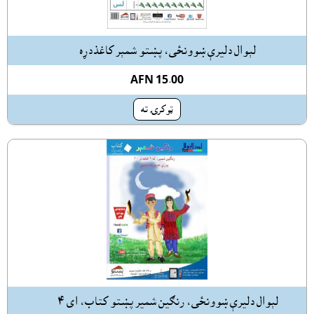
لېوال دليرې ښوونځى، پښتو شمېر کاغذدړه
AFN 15.00
ټوکرۍ ته
لېوال دليرې ښوونځى، رنګين شمير پښتو کتاب، اى ٤