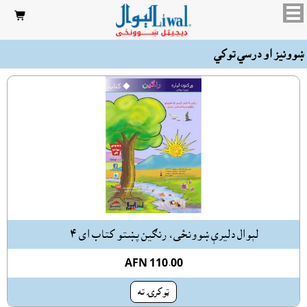

ښوونيز او درسي توکي
لېوال دليرې ښوونځى، رنګين پښتو کتاب اى ٤
AFN 110.00
ټوکرۍ ته