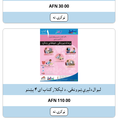
AFN 30.00
ټوکرۍ ته
لېوال دليرې ښوونځى، د ليکلار کتاب اى ٤ پښتو
AFN 110.00
ټوکرۍ ته