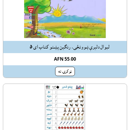
لېوال دليرې ښوونځى، رنګين پښتو کتاب اى ٥
AFN 55.00
ټوکرۍ ته