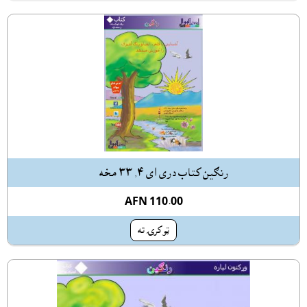
رنګين کتاب درى اى ٤, ٣٣ مخه
AFN 110.00
ټوکرۍ ته