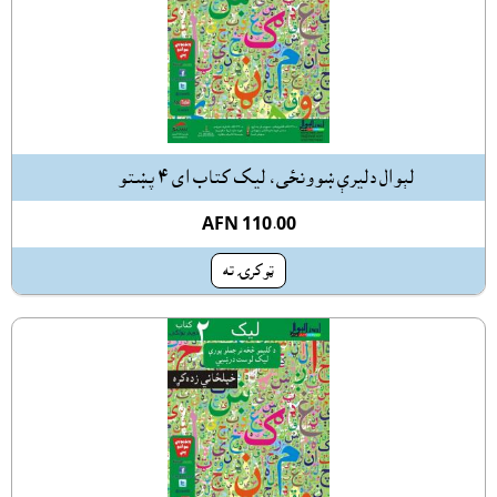
لېوال دليرې ښوونځى، ليک کتاب اى ٤ پښتو
AFN 110.00
ټوکرۍ ته