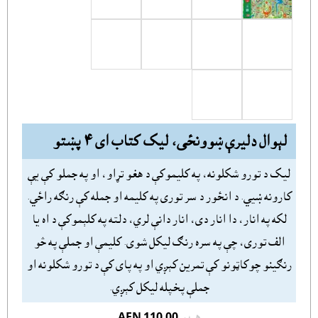
لېوال دليرې ښوونځى، ليک کتاب اى ٤ پښتو
ليک د تورو شکلونه، په کليموکې د هغو تړاو، او په جملو کې يې
کارونه ښيي. د انځور د سر تورى په کليمه او جمله کې رنګه راځي.
لکه په انار‌، دا انار دى، انار دانې لري، دلته په کلېموکې د اه يا
الف تورى، چې په سره رنګ ليکل شوى. کليمې او جملې په څو
رنګينو چوکاټونو کې تمرين کېږي او په پاى کې د تورو شکلونه او
جملې پخپله ليکل کېږي.
هريو
AFN 110.00