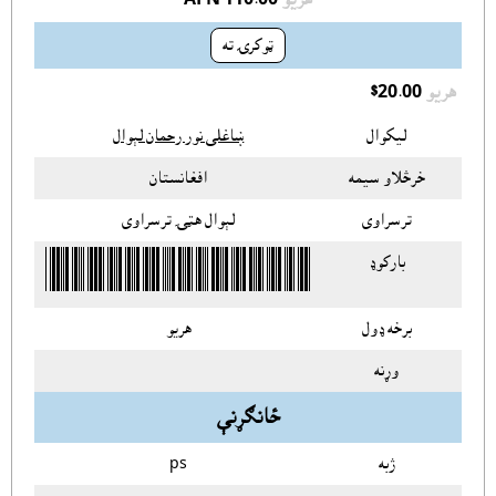
ټوکرۍ ته
هريو
$20.00
ليکوال
ښاغلى نور رحمان لېوال
خرڅلاو سيمه
افغانستان
ترسراوى
لېوال هټۍ ترسراوى
بارکوډ
برخه ډول
هريو
وړنه
ځانګړنې
ژبه
ps