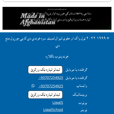
لېوال هټۍ په افغانستان کې جوړ کړئ ملاتړ کوي
ستاسې په افغانستان کې جوړ پيداوار وړيا ليست او بازارموندې
لپاره حساب پرانيځئ
يا مرستې لپاره کليک او واټساپ وکړئ.
© ١٩٩٩-٢٠٢٦ ټول واک او حقوق لېوال لمېټډ سره خوندي دي کاپي جوړول منع
دي.
خونديتوب تګلاره
ګرځنده يا موبايل
ليدلو لپاره ټک ورکړئ
ګرځنده يا موبايل
‎ +93707254925
واټساپ

‎ +93707254925
برېښناليک
ليدلو لپاره ټک ورکړئ
يوټوب
LiwalS
ټويټر
LiwalSchool