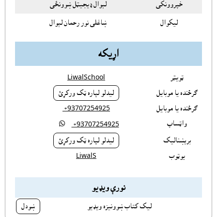
خپروونکى
لېوال ډيجيټل ښوونځى
ليکوال
ښاغلى نور رحمان لېوال
اړيکه
ټويټر
LiwalSchool
ګرځنده يا موبايل
ليدلو لپاره ټک ورکړئ
ګرځنده يا موبايل
‎ +93707254925
واټساپ

‎ +93707254925
برېښناليک
ليدلو لپاره ټک ورکړئ
يوټوب
LiwalS
نورې ويډيو
ليک کتاب ښوونيزه ويډيو
ښودل