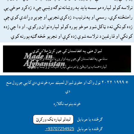
ترلاسه کولو لپاره موسسه باید په روښانه توګه وښيي چې د زدکړو موخې یې
رامنځته کړي، رسمي او په ترتيب د زدکړې تجربې او چوپړ وړاندې کوي چې
زده کونکي ته د ټاکل شوو موخو پوره کولو لپاره توان ورکوي، او دا چې زده
کونکي او فارغين د ترلاسه شوې زده کړې او تجربو څخه ګټه پورته کوي.
لېوال هټۍ په افغانستان کې جوړ کړئ ملاتړ کوي
ستاسې په افغانستان کې جوړ پيداوار وړيا ليست او بازارموندې
لپاره حساب پرانيځئ
يا مرستې لپاره کليک او واټساپ وکړئ.
© ١٩٩٩-٢٠٢٦ ټول واک او حقوق لېوال لمېټډ سره خوندي دي کاپي جوړول منع
دي.
خونديتوب تګلاره
ګرځنده يا موبايل
ليدلو لپاره ټک ورکړئ
ګرځنده يا موبايل
‎ +93707254925