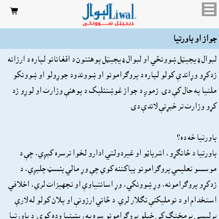

جواز او باورتيا
لېوال ډيجيټل ښوونځي او لېوال ډيجيټل پوهنتون د افغانانو لپاره د ارزانه
زدکړو وړاندې کولو لپاره د پروګرامونو او ښووندود جوړولو او ښوونکو
ملتيا په حال کې دی. زموږ د جواز غوښتنلیک د پوهنې وزارت او لوړو زد
کړو وزارت تر څېړنې لاندې دی.
باورتيا څه ده؟
باورتيا د ځانګړو، اشرباڼو او غیردولتي ادارو لخوا ترسره کېږي، چې د
موسسو تعلیمي پروګرامونو بیاکتنه کوي چې وړ مالي بنسټ چلېږي، د
زدکړو پروګرامونه، وړ ښوونکي، وړ اسانتیاوې او تجهیزات لري، اخلاقي
استخدام او د نومليکنې تګلار لري. د ځاني ارزونې او پلان کولو له لارې
پرلپسې پرمختګ کې خپلو پروګرامونو سره په ریښتیا وده کوي. د باورتيا