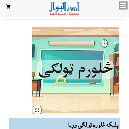


پليکه څلورم ټولګى وړيا