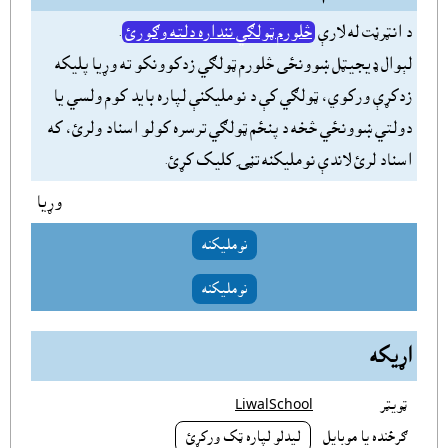
د انټرڼت له لارې
څلورم ټولګي ننداره دلته وګورئ
.
لېوال ډيجيټل ښوونځى څلورم ټولګي زدکوونکو ته وړيا پليکه
زدکړې ورکوي، ټولګي کې د نومليکنې لپاره بايد کوم ولسي يا
دولتي ښوونځي څخه د پنځم ټولګي ترسره کولو اسناد ولرئ، که
اسناد لرئ لاندې نومليکنه تڼۍ کليک کړئ.
وړيا
نومليکنه
نومليکنه
اړيکه
ټويټر
LiwalSchool
ګرځنده يا موبايل
ليدلو لپاره ټک ورکړئ