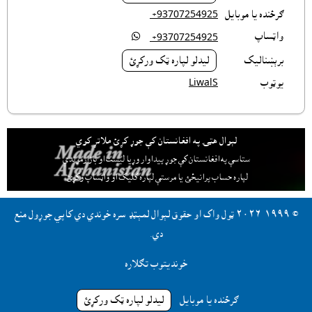
ګرځنده يا موبايل
‎ +93707254925
واټساپ

‎ +93707254925
برېښناليک
ليدلو لپاره ټک ورکړئ
يوټوب
LiwalS
لېوال هټۍ په افغانستان کې جوړ کړئ ملاتړ کوي
ستاسې په افغانستان کې جوړ پيداوار وړيا ليست او بازارموندې
لپاره حساب پرانيځئ
يا مرستې لپاره کليک او واټساپ وکړئ.
© ١٩٩٩-٢٠٢٦ ټول واک او حقوق لېوال لمېټډ سره خوندي دي کاپي جوړول منع
دي.
خونديتوب تګلاره
ګرځنده يا موبايل
ليدلو لپاره ټک ورکړئ