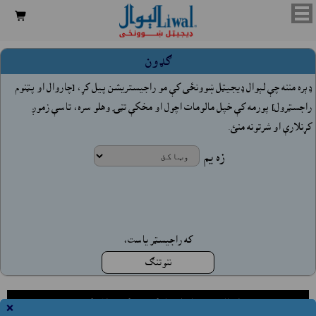

ګډون
ډېره مننه چې لېوال ډيجيټل ښوونځى کې مو راجيستريشن پيل کړ، [چاروال او پټنوم
راجسټرول] پورمه کې خپل مالومات اچول او مخکې تڼۍ وهلو سره، تاسې زموږ
کړنلارې او شرتونه منئ.
زه يم
که راجيسټر ياست،
ننوتنګ
لېوال هټۍ په افغانستان کې جوړ کړئ ملاتړ کوي
×