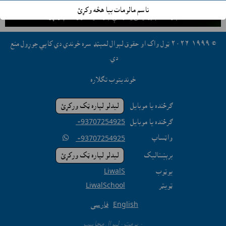
ستاسې په افغانستان کې جوړ پيداوار وړيا ليست او بازارموندې
ناسم مالومات بيا هڅه وکړئ
لپاره حساب پرانيځئ
يا مرستې لپاره کليک او واټساپ وکړئ.
© ١٩٩٩-٢٠٢٦ ټول واک او حقوق لېوال لمېټډ سره خوندي دي کاپي جوړول منع
دي.
خونديتوب تګلاره
ګرځنده يا موبايل
ليدلو لپاره ټک ورکړئ
ګرځنده يا موبايل
‎ +93707254925
واټساپ

‎ +93707254925
برېښناليک
ليدلو لپاره ټک ورکړئ
يوټوب
LiwalS
ټويټر
LiwalSchool
English
فارسی
- پرمټ -
لېوال محاسب