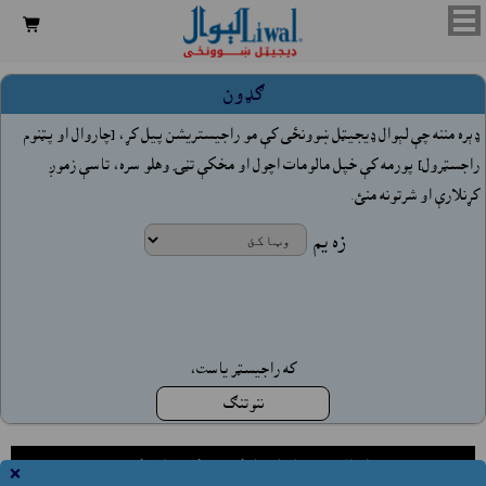

ګډون
ډېره مننه چې لېوال ډيجيټل ښوونځى کې مو راجيستريشن پيل کړ، [چاروال او پټنوم
راجسټرول] پورمه کې خپل مالومات اچول او مخکې تڼۍ وهلو سره، تاسې زموږ
کړنلارې او شرتونه منئ.
زه يم
که راجيسټر ياست،
ننوتنګ
لېوال هټۍ په افغانستان کې جوړ کړئ ملاتړ کوي
×