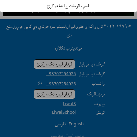
ستاسې په افغانستان کې جوړ پيداوار وړيا ليست او بازارموندې
ناسم مالومات بيا هڅه وکړئ
لپاره حساب پرانيځئ
يا مرستې لپاره کليک او واټساپ وکړئ.
© ١٩٩٩-٢٠٢٦ ټول واک او حقوق لېوال لمېټډ سره خوندي دي کاپي جوړول منع
دي.
خونديتوب تګلاره
ګرځنده يا موبايل
ليدلو لپاره ټک ورکړئ
ګرځنده يا موبايل
‎ +93707254925
واټساپ

‎ +93707254925
برېښناليک
ليدلو لپاره ټک ورکړئ
يوټوب
LiwalS
ټويټر
LiwalSchool
English
فارسی
- پرمټ -
لېوال محاسب