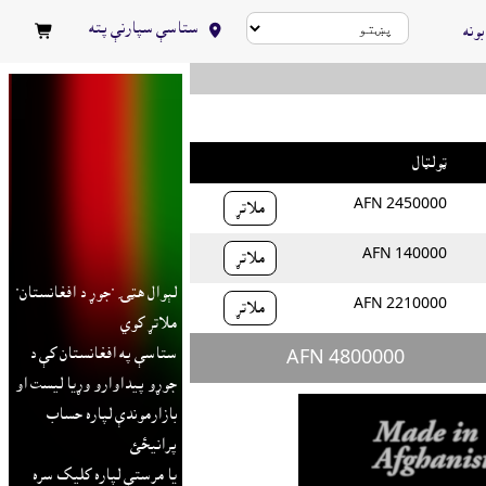
ستاسې سپارنې پته

ونه

ټولټال
2450000 AFN
ملاتړ
140000 AFN
ملاتړ
لېوال هټۍ "جوړ د افغانستان"
2210000 AFN
ملاتړ
ملاتړ کوي
ستاسې په افغانستان کې د
4800000 AFN
جوړو پيداوارو وړيا ليست او
بازارموندې لپاره حساب
پرانيځئ
يا مرستې لپاره کليک سره