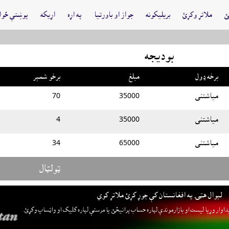
ئ
ملاتړ وکړئ
بريليکونه
جواز او باورتيا
په اړه
اړيکه
پوښتې ځواب
بوديجه
برخه ډول
مبلغ
برخو شمېر
مياشتنى
35000
70
مياشتنى
35000
4
مياشتنى
65000
34
ټولټال
لېوال هټۍ په افغانستان کې جوړ کړئ ملاتړ کوي
داوار وړيا ليست او بازارموندې لپاره حساب پرانيځئ
يا مرستې لپاره کليک او واټساپ وکړئ.