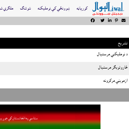
کورپاڼه
ښوونځي کې نومليکنه
ننوتنګ
ملګري ش





تشرېح
د نومليکنې مرستيال
څاروتوبګر مرستيال
ازموينې مرکزونه
ستاسې په افغانستان کې جوړ پي