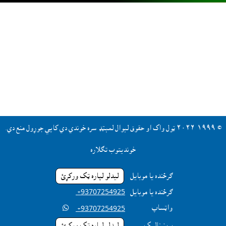
© ١٩٩٩-٢٠٢٦ ټول واک او حقوق لېوال لمېټډ سره خوندي دي کاپي جوړول منع دي.
خونديتوب تګلاره
ګرځنده يا موبايل
ليدلو لپاره ټک ورکړئ
ګرځنده يا موبايل
‎ +93707254925
واټساپ

‎ +93707254925
برېښناليک
ليدلو لپاره ټک ورکړئ