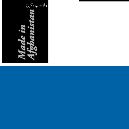
واټساپ وکړئ.