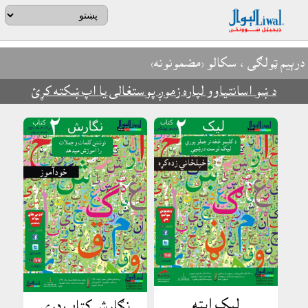
درېيم ټولګى
، سکالو (مضمونونه)
د ښو اسانتياوو لپاره زموږ پوستغالى يا اپ ښکته کړئ
ليک ابټه
نګارش کتاب درى