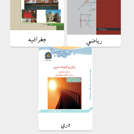
جغرافيه
رياضي
دري