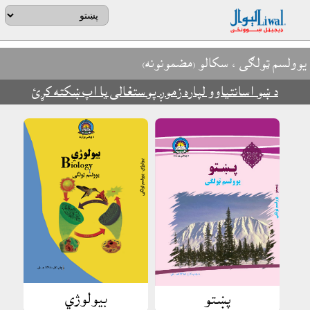
يوولسم ټولګى
، سکالو (مضمونونه)
د ښو اسانتياوو لپاره زموږ پوستغالى يا اپ ښکته کړئ
بيولوژي
پښتو