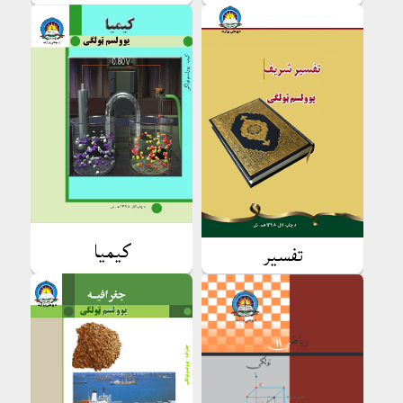
کيميا
تفسير