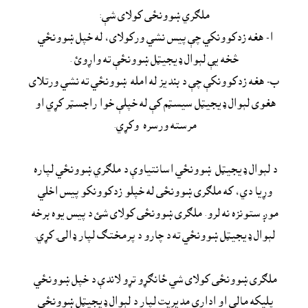
ملګري ښوونځى کولاى شې:

ا- هغه زدکوونکي چې پيس نشي ورکولاى، له خپل ښوونځي 
څخه يې لېوال ډيجيټل ښوونځې ته واړوئ .
ب- هغه زدکوونکې چې د بنديز له امله  ښوونځي ته نشي ورتلاى 
هغوى لېوال ډيجيټل سيسټم کې له خپلې خوا راجسټر کړي او 
مرسته ورسره  وکړي. 
د لېوال ډيجيټل  ښوونځي اسانتياوې د ملګري ښوونځي لپاره 
وړيا دي، که ملګرى ښوونځى له خپلو زدکوونکو پيس اخلي 
موږ ستونزه نه لرو. ملګرى ښوونځى کولاى شئ د پيس يوه برخه 
ملګرى ښوونځى کولاى شي ځانګړو تړو لاندې د خپل ښوونځي 
پليکه مالي او اداري مديريت لپار د لېوال ډيجيټل ښوونځي 