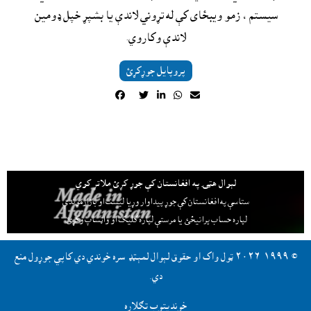
سيستم ، زمو ويبځاى کې له تړوني لاندې يا بشپړ خپل ډومين 
لاندې وکاروي.

پروپايل جوړکړئ





لېوال هټۍ په افغانستان کې جوړ کړئ ملاتړ کوي
ستاسې په افغانستان کې جوړ پيداوار وړيا ليست او بازارموندې
لپاره حساب پرانيځئ
يا مرستې لپاره کليک او واټساپ وکړئ.
© ١٩٩٩-٢٠٢٦ ټول واک او حقوق لېوال لمېټډ سره خوندي دي کاپي جوړول منع
دي.
خونديتوب تګلاره