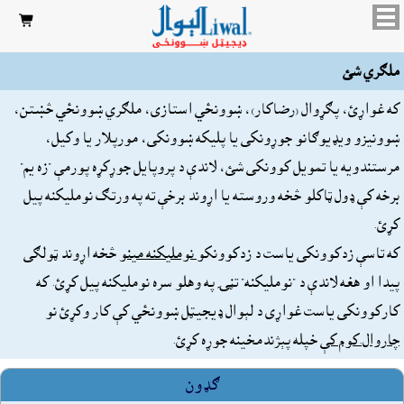

ملګري شئ
که غواړئ، پګړوال (رضاکار)، ښوونځي استازى، ملګري ښوونځي څښتن،
ښوونيزو ويډيوګانو جوړونکى يا پليکه ښوونکى، مورپلار يا وکيل،
مرستندويه يا تمويل کوونکى شئ، لاندې د پروپايل جوړکړه پورمې "زه يم"
برخه کې ډول ټاکلو څخه وروسته يا اړوند برخې ته په ورتګ نومليکنه پيل
کړئ.
که تاسې زدکوونکى ياست د زدکوونکو
نومليکنه مينو
څخه اړوند ټولګى
پيدا او هغه لاندې د "نومليکنه" تڼۍ په وهلو سره نومليکنه پيل کړئ. که
کارکوونکى ياست غواړى د لېوال ډيجيټل ښوونځي کې کار وکړئ نو
چاروال.کوم کې
خپله پېژندمخينه جوړه کړئ.
ګډون