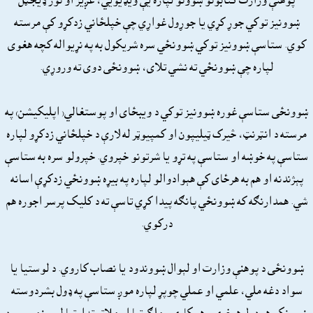
پوهنې وزارت کتابونو ښوونو لپاره يې ويډيويي، غږيز او نور ډيجټل
ښوونيز توکي جوړ کړي يا جوړول غواړي چې خپلځاني زدکړو کې مرسته
کوي. ستاسې ښوونيز توکي ښوونځي سره شريکول به په نړيواله کچه هغوى
لپاره چې ښوونځي ته نشي تلاى، ښوونځى دوى ته وروړي.
ښوونځى ستاسې غوره ښوونيز توکي د ويبځاى او پوستغالي( اپليکيشن) په
مرسته د انټرنټ، څيرک ټيليپون او کمپيوټر له لارې د خپلځاني زدکړو لپاره
ستاسې په خوښه او ستاسې په تړو يا شرتونو خپروي. خپرولو سره به ستاسې
پېژندنه او هم به هرځاى کې هېوادوالو لپاره په بيړه ښوونځي زدکړې اسانه
شي. همدارنګه که ښوونځي پانګه پيدا کړي تاسې ته د کليک پرسر اجوره هم
درکوي.
ښوونځى د پوهنې وزارت او لېوال ښووندود يا نصاب کاروي. د لوستيا يا
سواد دغه ملي، علمي او عملي چوپړ لپاره موږ ستاسې په ډول بشردوسته