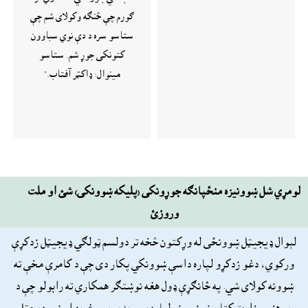
ګورم چې څنګه وکولای شم چې
ستاسو سره د دې نوي سباوون
کتونکی جوړ شم. ستاسو
مينوال: ډاکټر آفتاب."
لومړي شل ښوونيزه منځپانګه جوړونکى (پليکه ښوونکى) شئ او ملت
وروزئ
لېوال ډيجيټل ښوونځى له وړکتون څخه تر دولسم ټولګي ډيجيټل زدکړې
ورکوي، دغو زدکړو لپاره داسې ښوونکي پکار دى چې د کامرې مخې ته
ښوونه کولاى شي. په ځانګړې ډول هغه نوښتګر همکاري ته رابولو چې د