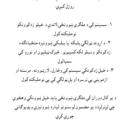
روزل کېږي: 

١- سسيتم کې د ملګرى ښوونځى لاندې د  خپلو 
زدکوونکو 
٢- د اړوند ټولګي پليکه  يا بېليکې ښوونيزه منځپانګه د 
زدکونکو وسيلو لکه کمپيوټر، ځيرک ټيلپون او نورو کې 
٣- د خپل زدکونکي سيستم کې وڅارل، لارښوونه، مرسته او 
ازموينې يې ترسره او بل ټولګي کې يې نومليکنه کول.
د يو کال دوران کې ملګرى ښوونځى بايد خپل ښوونکي وهڅوي 
چې لږترلږه د يو مضمون لوستونو لپاره  ښوونيزې ويډيوګانې 