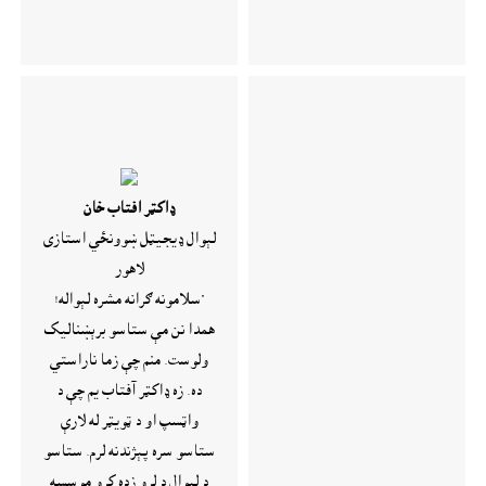
ډاکټر افتاب خان
لېوال ډيجيټل ښوونځي استازى
لاهور
"سلامونه ګرانه مشره لېواله!
همدا نن مې ستاسو برېښناليک
ولوست. منم چې زما ناراستي
ده. زه ډاکټر آفتاب يم چې د
واټسپ او د ټويټر له لارې
ستاسو سره پېژندنه لرم. ستاسو
د لېوال د لرو زده کړو موسسه