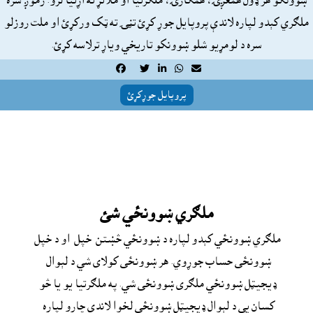
ښوونکو هر ډول همغږۍ، همکارۍ، ملګرتيا او ملاتړ ته اړتيا لرو. زموږ سره
ملګري کېدو لپاره لاندې پروپايل جوړ کړئ تڼۍ ته ټک ورکړئ او ملت روزلو
سره د لومړيو شلو ښوونکو تاريخي وياړ ترلاسه کړئ.





پروپايل جوړکړئ
ملګري ښوونځي شئ
ملګري ښوونځي کېدو لپاره د ښوونځي څښتن  خپل  او د خپل 
ښوونځى حساب جوړوي. هر ښوونځى کولاى شي د لېوال  
ډيجيټل ښوونځي ملګرى ښوونځى شي. په ملګرتيا يو يا څو 
کسان يې د لېوال ډيجيټل ښوونځي لخوا لاندې چارو لپاره  