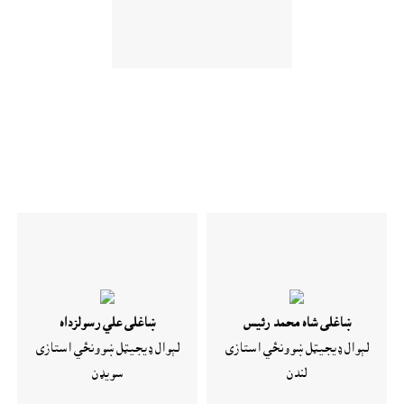
ښاغلى شاه محمد رئیس
ښاغلى علي رسولزداه
لېوال ډيجيټل ښوونځي استازى
لېوال ډيجيټل ښوونځي استازى
لندن
سويډن