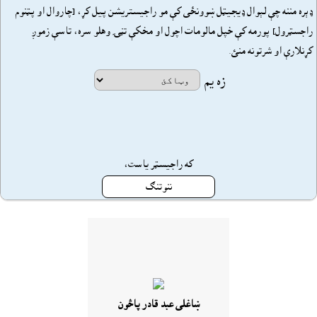
ډېره مننه چې لېوال ډيجيټل ښوونځى کې مو راجيستريشن پيل کړ، [چاروال او پټنوم
راجسټرول] پورمه کې خپل مالومات اچول او مخکې تڼۍ وهلو سره، تاسې زموږ
کړنلارې او شرتونه منئ.
زه يم
که راجيسټر ياست،
ننوتنګ
ښاغلى عبد قادر پاڅون