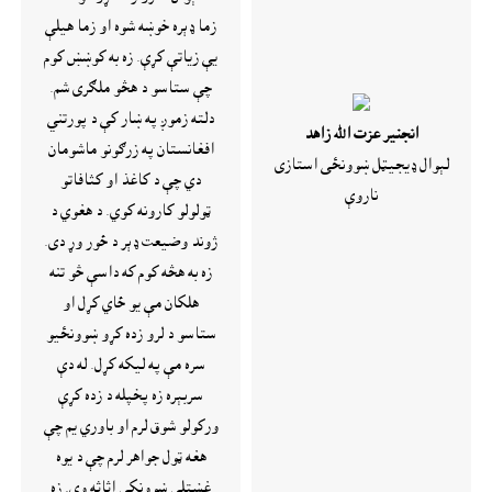
زما ډېره خوښه شوه او زما هيلې
يې زياتې کړې. زه به کوښښ کوم
چې ستاسو د هڅو ملګری شم.
دلته زموږ په ښار کې د پورتني
انجنير عزت الله زاهد
افغانستان په زرګونو ماشومان
لېوال ډيجيټل ښوونځى استازى
دي چې د کاغذ او کثافاتو
ناروې
ټولولو کارونه کوي. د هغوي د
ژوند وضيعت ډېر د ځور وړ دی.
زه به هڅه کوم که داسې څو تنه
هلکان مې يو ځاي کړل او
ستاسو د لرو زده کړو ښوونځيو
سره مې په ليکه کړل. له دې
سربېره زه پخپله د زده کړې
ورکولو شوق لرم او باوري يم چې
هغه ټول جواهر لرم چې د يوه
غښتلي ښوونکي اثاثه وي. زه