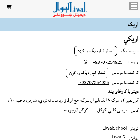

اړيکه
اړيکې
برېښناليک
ليدلو لپاره ټک ورکړئ
واټساپ

‎ +93707254925
ګرځنده يا موبايل
ليدلو لپاره ټک ورکړئ
ګرځنده يا موبايل
‎ +93707254925
دپتر يا کارځاى پته
کورلمبر ٣، سړک ٨ الف (لېوال سړک) حج اوفاق رياست ته نژدې، ښارنو، ناحيه ١٠،
تړونى کاپي (ګوګل)
ګوګل لارښوونه
کابل
ټويټر
LiwalSchool
يوټوب
LiwalS