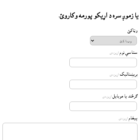
يا زموږ سره د اړيکو پورمه وکاروئ.
وټاکئ
ستاسې نوم
اړين دى
بريښناليک
اړين دى
ګرځند يا موبايل
اړين دى
پيغام
اړين دى