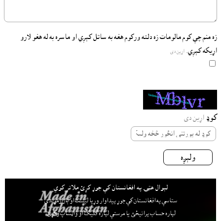
زه منم چې کوم مالومات زه دلته ورکوم هغه به ساتل کېږي او ماسره به له هغو لارو
اړيکه کېږي.
اړين دى
کوډ
اړين دى
ولېږه
لېوال هټۍ په افغانستان کې جوړ کړئ ملاتړ کوي
ستاسې په افغانستان کې جوړ پيداوار وړيا ليست او بازارموندې
لپاره حساب پرانيځئ
يا مرستې لپاره کليک او واټساپ وکړئ.