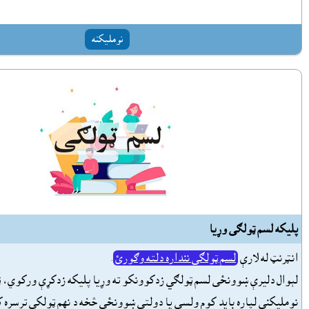
نومليکنه
پليکه لسم ټولګى وړيا
انټرنټ له لارې
لسم ټولګى ننداره دلته وګورئ
.
لېوال دليرې ښوونځى لسم ټولګي زدکوونکو ته وړيا پليکه زدکړې ورکوي، 
نومليکنې لپاره بايد کوم ولسي يا دولتي ښوونځي څخه د نهم ټولکي ترسره ک