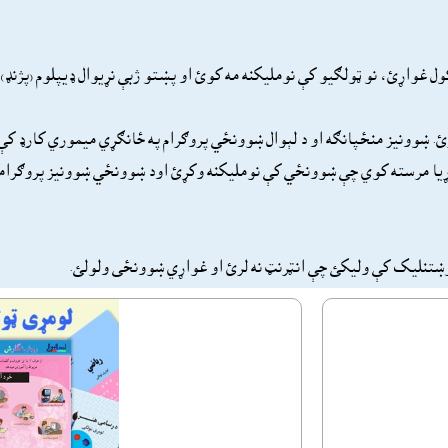
ول غواړئ، نو ټولګيو کې نومليکنه مه کوئ او پښتو ژبې نړیوال ډیپلوم (پژنډ)
 لرئ. ښوونيز منځپانګه او د لېوال ښوونځي پروګرام په ځانګړي ميموري کارډ کې
ړيا مرسته کوي چې ښوونځي کې نومليکنه وکړئ اود ښوونځي ښوونيز پروګرامو
 غوښتنليک کې وليکئ چې انټرنټ نه لرئ او غواړي ښوونځى ولولئ.