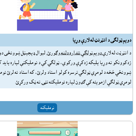
دويم ټولګى د انټرنټ له لارې وړيا
د انټرڼت له لارې
دويم ټولګي ننداره دلته وګورئ.
لېوال ډيجيټل ښوونځى دو
زدکوونکو ته وړيا پليکه زدکړې ورکوي، ټولګي کې د نومليکنې لپاره بايد 
ښوونځي څخه د لومړي ټولګي ترسره کولو اسناد ولرئ، که اسناد نه لرئ نوم
لومړي ټولګي ازموينه کې ګډون لپاره نومليکنه تڼۍ ته ټک ورکړئ.
نومليکنه