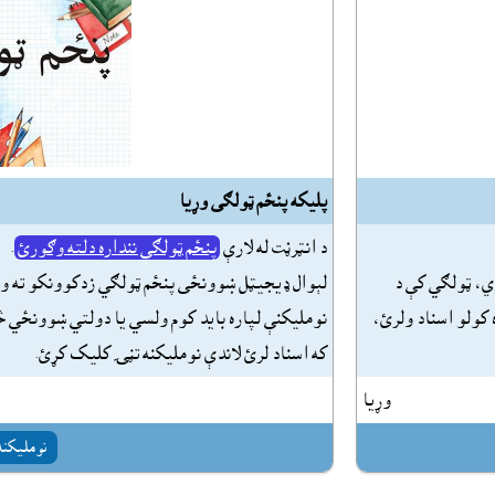
پليکه پنځم ټولګى وړيا
د انټرڼت له لارې
پنځم ټولګې ننداره دلته وګورئ
.
ي، ټولګي کې د
لېوال ډيجيټل ښوونځى پنځم ټولګي زدکوونکو ته وړ
 کولو اسناد ولرئ،
نومليکنې لپاره بايد کوم ولسي يا دولتي ښوونځي څ
که اسناد لرئ لاندې نومليکنه تڼۍ کليک کړئ.
وړيا
نومليکنه