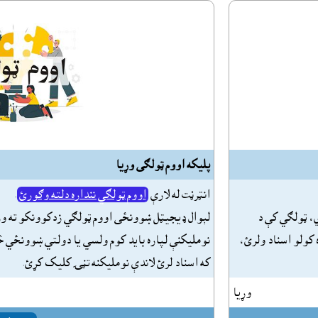
پليکه اووم ټولګى وړيا
انټرڼت له لارې
اووم ټولګي ننداره دلته وګورئ
.
، ټولګي کې د
لېوال ډيجيټل ښوونځى اووم ټولګي زدکوونکو ته وړ
 کولو اسناد ولرئ،
نومليکنې لپاره بايد کوم ولسي يا دولتي ښوونځي څ
که اسناد لرئ لاندې نومليکنه تڼۍ کليک کړئ.
وړيا