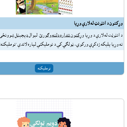
وړکتون د انټرنټ له لارې وړيا
د انټرڼت له لارې د وړيا
وړکتون ننداره دلته وګورئ
. لېوال ډيجيټل ښوونځى
ته وړيا پليکه زدکړې ورکوي، ټولګي کې د نومليکنې لپاره لاندې "نومليکنه
نومليکنه