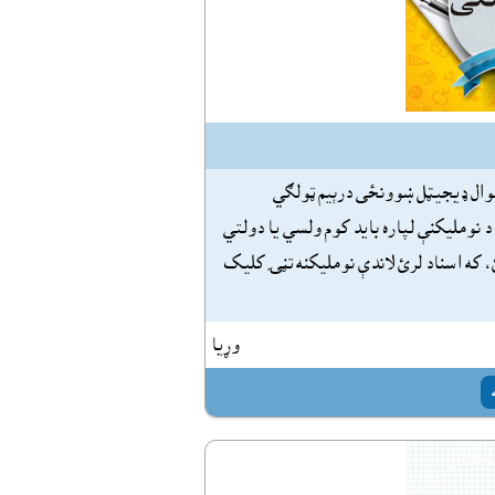
ېوال ډيجيټل ښوونځى درېيم ټولګي
 نومليکنې لپاره بايد کوم ولسي يا دولتي
 که اسناد لرئ لاندې نومليکنه تڼۍ کليک
وړيا