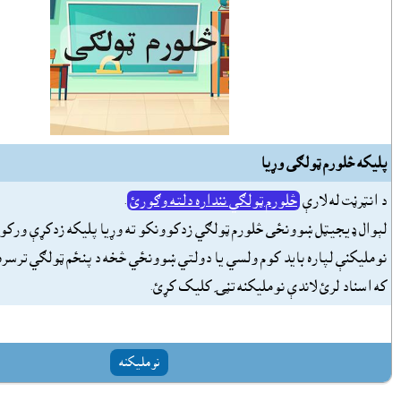
پليکه څلورم ټولګى وړيا
د انټرڼت له لارې
څلورم ټولګي ننداره دلته وګورئ
.
لېوال ډيجيټل ښوونځى څلورم ټولګي زدکوونکو ته وړيا پليکه زدکړې ورکو
نومليکنې لپاره بايد کوم ولسي يا دولتي ښوونځي څخه د پنځم ټولګي ترسره
که اسناد لرئ لاندې نومليکنه تڼۍ کليک کړئ.
نومليکنه