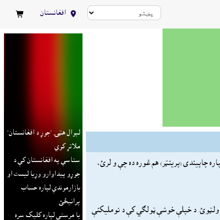
افغانستان


لېوال هټۍ "جوړ د افغانستان"
ملاتړ کوي
ستاسې په افغانستان کې د
ره چاپيندى (پرينټر) هم غوره ده چې و لرئ،
جوړو پيداوارو وړيا ليست او
بازارموندې لپاره حساب
پرانيځئ
 ولټوئ. د خپلې خوشې ټولګي کې د نومليکنې
يا مرستې لپاره کليک سره