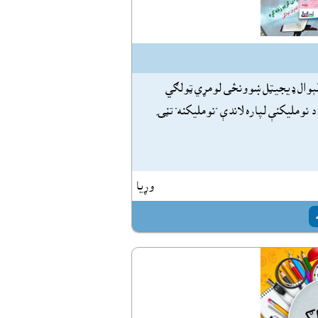
ېوال ډيجيټل ښوونځى لومړي ټولګي
نومليکنې لپاره لاندې "نومليکنه" تڼۍ
وړيا