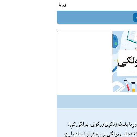
وړيا
وړيا پليکه زدکړې ورکوي، ټولګي کې د
خه د لسم ټولګي ترسره کولو اسناد ولرئ،