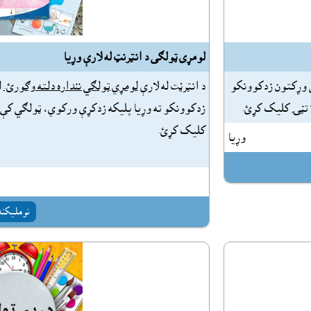
لومړى ټولګى د انټرنټ له لارې وړيا
 وړکتون زدکوونکو
د انټرڼت له لارې
لومړي ټولګي ننداره دلته وګورئ.
ل
" تڼۍ کليک کړئ.
زدکوونکو ته وړيا پليکه زدکړې ورکوي، ټولګي کې د 
کليک کړئ.
وړيا
نومليکنه