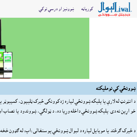
کورپاڼه
ښوونيز او درسي توکي
ښوونځي کې نومليکنه
د انټرنټ له لارې يا پليکه ښوونځي لپاره زدکوونکى ځيرک ټليپون، کمپيوټر يا 
خو اړين نه دى. پليکه ښوونځي داخله وړيا ده، د ټولګي، ښووندود يا نصاب او 
د ځيرک ګرځند يا موبايل لپاره د لېوال ښوونځي پوستغالى (اپ) له ګډون څخ