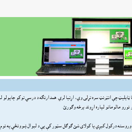
ټابليټ چې انټرنټ سره تړلى وي، اړتيا لري. همدارنګه د درسي توکو چاپولو لپا
نورو مالوماتو لپاره اړوند برخه وګورئ.
ه وروسته درکول کېږي يا کولاى شئ ګوګل سټور کې يې د لېوال ښوونځي په نوم