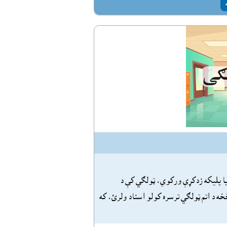
ا پليکه زدکړې ورکوي، ټولګي کې د
ه د اتم ټولګي ترسره کولو اسناد ولرئ، که