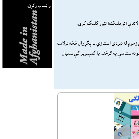
واټساپ وکړئ.
 لاندې [نومليکنه] تڼۍ کليک کړئ.
 زموږ له نېږدې استازي يا پګړوال څخه ترلاسه
نه ستاسې په ګرځند يا کمپيوټر کې سمبال