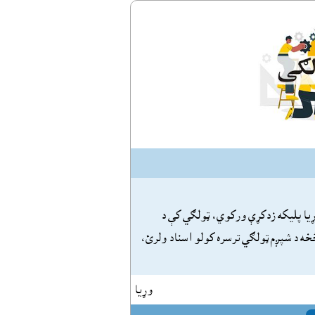
يا پليکه زدکړې ورکوي، ټولګي کې د
خه د شپږم ټولګي ترسره کولو اسناد ولرئ،
وړيا