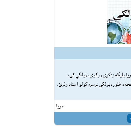
يا پليکه زدکړې ورکوي، ټولګي کې د
خه د څلورم ټولګي ترسره کولو اسناد ولرئ،
وړيا