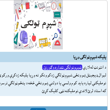
پليکه شپږم ټولګى وړيا
د انټرنټ له لارې
شپږم ټولګې ننداره وګورئ.
لېوال ډيجيټل ښوونځى شپږم ټولګي زدکوونکو ته وړيا پليکه زدکړې ورکوي
نومليکنې لپاره بايد کوم ولسي يا دولتي ښوونځي څخه د پنځم ټولګي ترسره
که اسناد لرئ لاندې نومليکنه تڼۍ کليک کړئ.