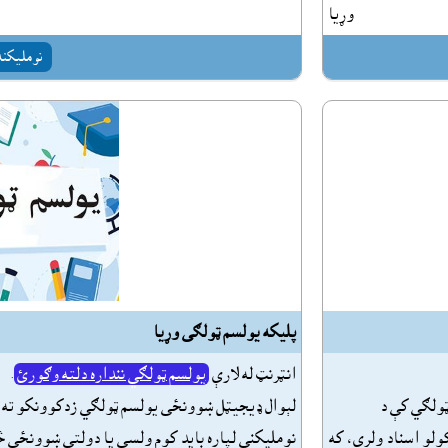
وړيا
نومليکنه
پليکه يولسم ټولګى وړيا
انټرنټ له لارې
يولسم ټولګي ننداره دلته وګورئ
.
ټولګي کې د
لېوال ډيجيټل ښوونځى يولسم ټولګي زدکوونکو ته 
ولو اسناد ولري، که
نومليکنې لپاره بايد کوم ولسي يا دولتي ښوونځي څ