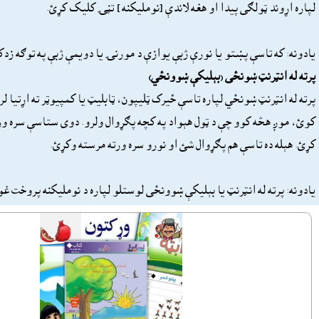
لپاره اړوند ټولګى پيدا او هغه لاندې [نومليکنه ] تڼۍ کليک کړئ.
يادونه: که تاسې پښتو يا نورې ژبې يوازې د مورنۍ یا دويمې ژبې په توګه زدک
پرته له انټرنټ ښونځى (بېليکې ښوونځي)
پرته له انټرنټ ښونځي لپاره تاسې ځيرک ټليپون، ټابليټ يا کمپيوټر ته اړتيا
کوئ، موږ هڅه کوو چې د ټول هېواد په کچه پګړوال ولرو. دوى ستاسې سره و
کړئ. هېله ده تاسې هم پګړوال شئ او نورو سره ورته مرسته وکړئ.
يادونه: پرته له انټرنټ يا بېليکې ښوونځى لوستلو لپاره د نومليکنه پروخت