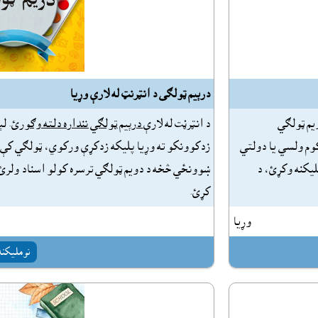
درېيم ټولګى د انټرنټ له لارې وړيا
يم ټولګي
د انټرڼت له لارې
درېيم ټولګي ننداره دلته وګورئ
. ل
کوم ولسي يا دولتي
زدکوونکو ته وړيا پليکه زدکړې ورکوي، ټولګي کې د
ليکنه وکړئ، د
ښوونځي څخه د دويم ټولګي ترسره کولو اسناد ولرئ،
کړئ.
وړيا
نومليکنه