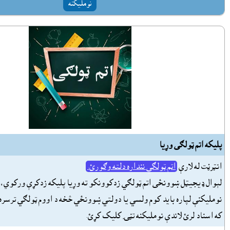
نومليکنه
پليکه اتم ټولګى وړيا
انټرڼت له لارې
اتم ټولګي ننداره دلته وګورئ.
لېوال ډيجيټل ښوونځى اتم ټولګي زدکوونکو ته وړيا پليکه زدکړې ورکوي، 
نومليکنې لپاره بايد کوم ولسي يا دولتي ښوونځي څخه د اووم ټولګي ترسره
که اسناد لرئ لاندې نومليکنه تڼۍ کليک کړئ.