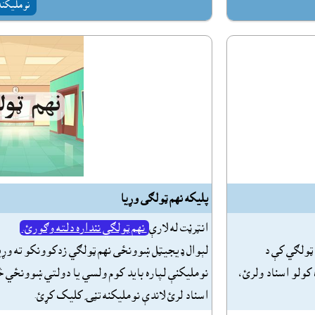
نومليکنه
پليکه نهم ټولګى وړيا
انټرڼت له لارې
نهم ټولګي ننداره دلته وګورئ.
ټولګي کې د
لېوال ډيجيټل ښوونځى نهم ټولګي زدکوونکو ته وړي
 کولو اسناد ولرئ،
نومليکنې لپاره بايد کوم ولسي يا دولتي ښوونځي څخ
اسناد لرئ لاندې نومليکنه تڼۍ کليک کړئ.