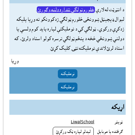
د انټرڼت له لارې
څلورم ټولګي ننداره دلته وګورئ
.
لېوال ډيجيټل ښوونځى څلورم ټولګي زدکوونکو ته وړيا پليکه
زدکړې ورکوي، ټولګي کې د نومليکنې لپاره بايد کوم ولسي يا
دولتي ښوونځي څخه د پنځم ټولګي ترسره کولو اسناد ولرئ، که
اسناد لرئ لاندې نومليکنه تڼۍ کليک کړئ.
وړيا
نومليکنه
نومليکنه
اړيکه
ټويټر
LiwalSchool
ګرځنده يا موبايل
ليدلو لپاره ټک ورکړئ