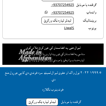
ګرځنده يا موبايل
‎ +93707254925
واټساپ

‎ +93707254925
برېښناليک
ليدلو لپاره ټک ورکړئ
يوټوب
LiwalS
لېوال هټۍ په افغانستان کې جوړ کړئ ملاتړ کوي
ستاسې په افغانستان کې جوړ پيداوار وړيا ليست او بازارموندې
لپاره حساب پرانيځئ
يا مرستې لپاره کليک او واټساپ وکړئ.
© ١٩٩٩-٢٠٢٦ ټول واک او حقوق لېوال لمېټډ سره خوندي دي کاپي جوړول منع
دي.
خونديتوب تګلاره
ګرځنده يا موبايل
ليدلو لپاره ټک ورکړئ