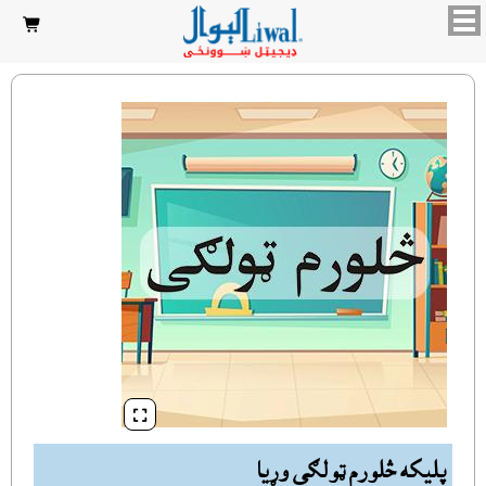


پليکه څلورم ټولګى وړيا