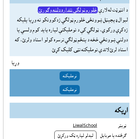
د انټرڼت له لارې
څلورم ټولګي ننداره دلته وګورئ
.
لېوال ډيجيټل ښوونځى څلورم ټولګي زدکوونکو ته وړيا پليکه
زدکړې ورکوي، ټولګي کې د نومليکنې لپاره بايد کوم ولسي يا
دولتي ښوونځي څخه د پنځم ټولګي ترسره کولو اسناد ولرئ، که
اسناد لرئ لاندې نومليکنه تڼۍ کليک کړئ.
وړيا
نومليکنه
نومليکنه
اړيکه
ټويټر
LiwalSchool
ګرځنده يا موبايل
ليدلو لپاره ټک ورکړئ