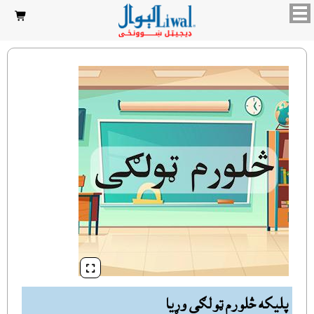


پليکه څلورم ټولګى وړيا