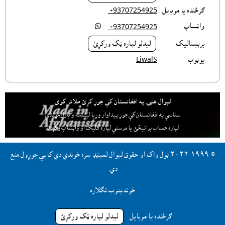
ګرځنده يا موبايل
‎ +93707254925
واټساپ

‎ +93707254925
برېښناليک
ليدلو لپاره ټک ورکړئ
يوټوب
LiwalS
لېوال هټۍ په افغانستان کې جوړ کړئ ملاتړ کوي
ستاسې په افغانستان کې جوړ پيداوار وړيا ليست او بازارموندې
لپاره حساب پرانيځئ
يا مرستې لپاره کليک او واټساپ وکړئ.
© ١٩٩٩-٢٠٢٦ ټول واک او حقوق لېوال لمېټډ سره خوندي دي کاپي جوړول منع
دي.
خونديتوب تګلاره
ګرځنده يا موبايل
ليدلو لپاره ټک ورکړئ