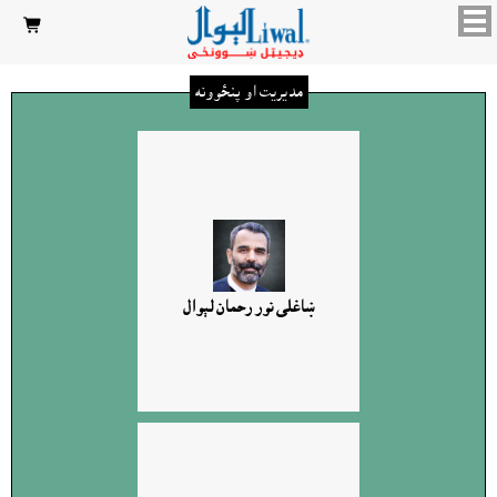

مديريت او پنځوونه
ښاغلى نور رحمان لېوال