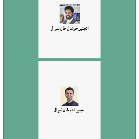
انجنير خوشال خان لېوال
انجنير ادم خان لېوال