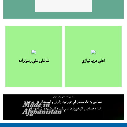
اغلې مريم نيازي
ښاغلى علي رسولزاده
لېوال هټۍ په افغانستان کې جوړ کړئ ملاتړ کوي
ستاسې په افغانستان کې جوړ پيداوار وړيا ليست او بازارموندې
لپاره حساب پرانيځئ
يا مرستې لپاره کليک او واټساپ وکړئ.