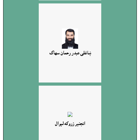
ښاغلى عبدر رحمان سهاک
انجنير زروکه لېوال