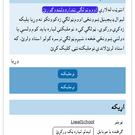
انټرڼت له لارې
اووم ټولګي ننداره دلته وګورئ
.
لېوال ډيجيټل ښوونځى اووم ټولګي زدکوونکو ته وړيا پليکه
زدکړې ورکوي، ټولګي کې د نومليکنې لپاره بايد کوم ولسي يا
دولتي ښوونځي څخه د شپږم ټولګي ترسره کولو اسناد ولرئ، که
اسناد لرئ لاندې نومليکنه تڼۍ کليک کړئ.
وړيا
نومليکنه
نومليکنه
اړيکه
ټويټر
LiwalSchool
ګرځنده يا موبايل
ليدلو لپاره ټک ورکړئ