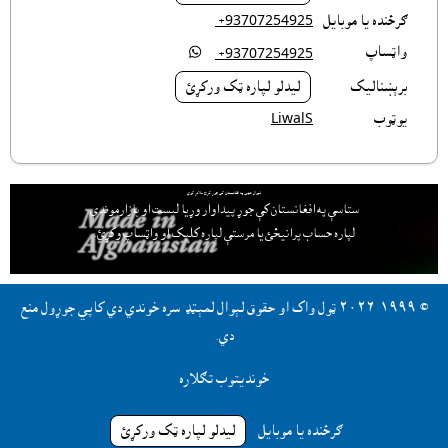
ګرځنده يا موبايل
‎ +93707254925
واټساپ

‎ +93707254925
برېښناليک
ليدلو لپاره ټک ورکړئ
يوټوب
LiwalS
لېوال هټۍ په افغانستان کې جوړ کړئ ملاتړ کوي
ستاسې په افغانستان کې جوړ پيداوار وړيا ليست او بازارموندې
لپاره حساب پرانيځئ
يا مرستې لپاره کليک او واټساپ وکړئ.
© ١٩٩٩-٢٠٢٦ ټول واک او حقوق لېوال لمېټډ سره خوندي دي کاپي جوړول منع
دي.
خونديتوب تګلاره
ګرځنده يا موبايل
ليدلو لپاره ټک ورکړئ