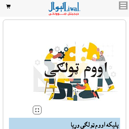


پليکه اووم ټولګى وړيا