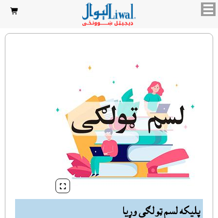


پليکه لسم ټولګى وړيا