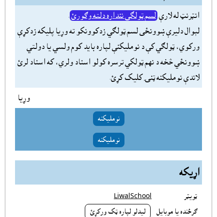
انټرنټ له لارې
لسم ټولګى ننداره دلته وګورئ
.
لېوال دليرې ښوونځى لسم ټولګي زدکوونکو ته وړيا پليکه زدکړې
ورکوي، ټولګي کې د نومليکنې لپاره بايد کوم ولسي يا دولتي
ښوونځي څخه د نهم ټولکي ترسره کولو اسناد ولري، که اسناد لرئ
لاندې نومليکنه ټنۍ کليک کړئ.
وړيا
نومليکنه
نومليکنه
اړيکه
ټويټر
LiwalSchool
ګرځنده يا موبايل
ليدلو لپاره ټک ورکړئ