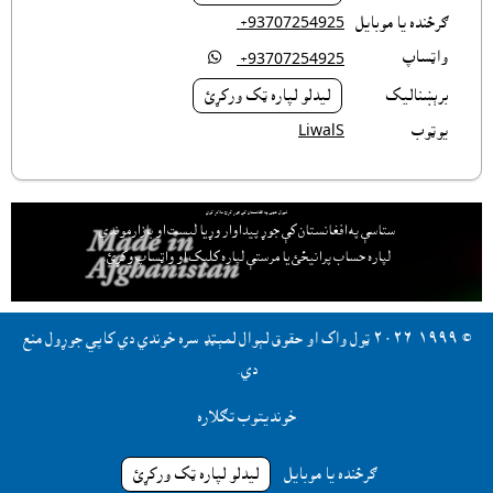
ګرځنده يا موبايل
‎ +93707254925
واټساپ

‎ +93707254925
برېښناليک
ليدلو لپاره ټک ورکړئ
يوټوب
LiwalS
لېوال هټۍ په افغانستان کې جوړ کړئ ملاتړ کوي
ستاسې په افغانستان کې جوړ پيداوار وړيا ليست او بازارموندې
لپاره حساب پرانيځئ
يا مرستې لپاره کليک او واټساپ وکړئ.
© ١٩٩٩-٢٠٢٦ ټول واک او حقوق لېوال لمېټډ سره خوندي دي کاپي جوړول منع
دي.
خونديتوب تګلاره
ګرځنده يا موبايل
ليدلو لپاره ټک ورکړئ