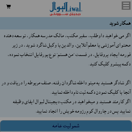

همکار شوید
اگر می خواهید داوطلب، سفیر مکتب، مالک مدرسه همکار، توسعه دهنده
محتوای آموزشی یا معلم آنلاین، والدين يا وکيل شاگرد شويد، در زير
فورمه ايجاد پروفايل، در قسمت "من هستم" نوع پورفايل انتخاب نموده،
دکمه پيشرو کليک کنيد.
اگر شادگر هستيد به مينو داخله شاگردان رفته، صنف مربوطه را دريافت و در
آنجا با کليک نمودن دکمه ثبت نام داخله نماييد.
اگر کارمند هستيد و ميخواهيد در مکتب ديجيتال لېوال ايفاى وظيفه
نماييد پس در چاروال.کوم رزومه خويش را انجاد نماييد.
شموليت عامه