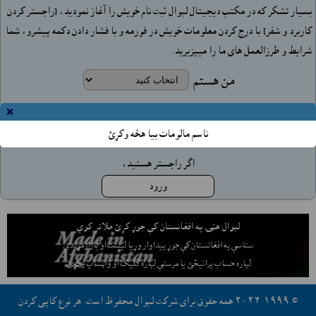
بسيار تشکر که در مکتب دیجیتال لېوال ثبت نام خويش را آغاز نموديد، [راجستر کردن
کاربرد و شفر] با درج کردن معلومات خويش در فورمه و با فشار دادن دکمه پيشرو، شما
شرايط و طرزالعمل هاى ما را ميپزيريد.
من هستم
×
ناسم مالومات بيا هڅه وکړئ
اگر راجستر هستيد،
ورود
لېوال هټۍ په افغانستان کې جوړ کړئ ملاتړ کوي
ستاسې په افغانستان کې جوړ پيداوار وړيا ليست او بازارموندې
لپاره حساب پرانيځئ
يا مرستې لپاره کليک او واټساپ وکړئ.
© ١٩٩٩-٢٠٢٦ همه حقوق براى شرکت لېوال محفوظ است. هر نوع کاپى کردن