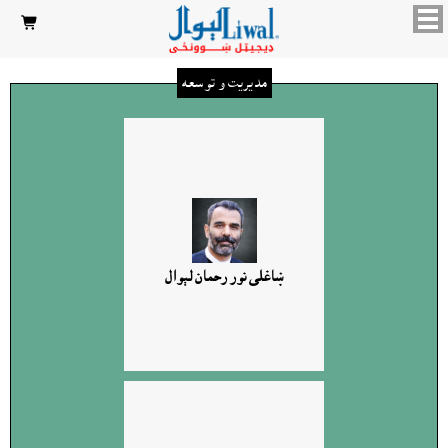

مدیریت و توسعه
ښاغلى نور رحمان لېوال