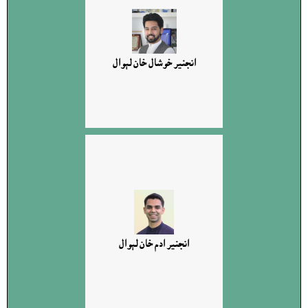
انجنير خوشال خان لېوال
انجنير ادم خان لېوال