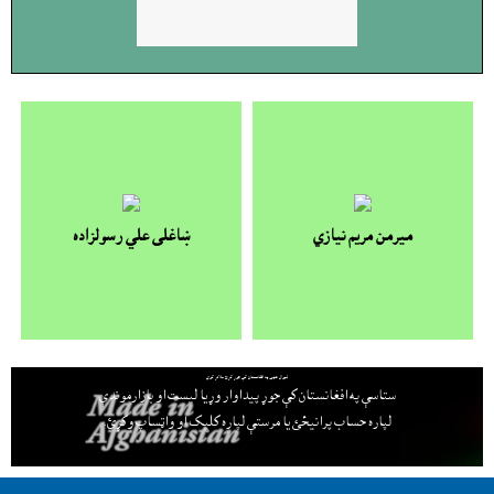
ميرمن مريم نيازي
ښاغلى علي رسولزاده
لېوال هټۍ په افغانستان کې جوړ کړئ ملاتړ کوي
ستاسې په افغانستان کې جوړ پيداوار وړيا ليست او بازارموندې
لپاره حساب پرانيځئ
يا مرستې لپاره کليک او واټساپ وکړئ.