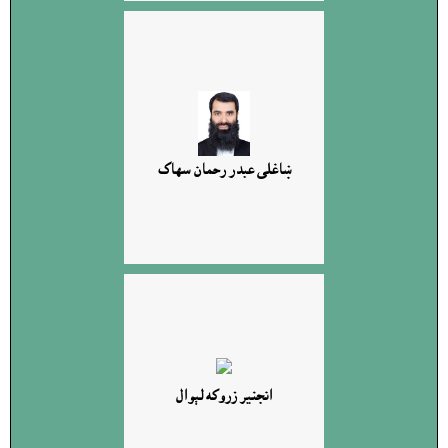
ښاغلى عبدر رحمان سهاک
انجنير زروکه لېوال