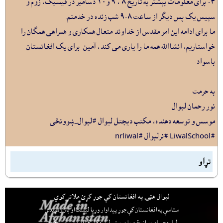
٤- براى معلومات بېشتر به تاريخ ٨ ، ٩ و١٠ دسامبر در فيسبک، زوم و
سپيس يک پس ديگر از ساعت ٨-٩ شب زنده در خدمتم.
ما برای ادامه اين امر مقدس از خداوند متعال همکاری و همراهی همگان را
خواستاريم، انشاالله همه ما را ياری مى کند، آمين. برای يک افغانستان
باسواد.
به حرمت
نور رحمان لېوال
موسس و توسعه دهنده، مکتب ديجتل ليوال #لېوال_ښوونځى
#LiwalSchool #نرلېوال #nrliwal
تړاو
لېوال هټۍ په افغانستان کې جوړ کړئ ملاتړ کوي
ستاسې په افغانستان کې جوړ پيداوار وړيا ليست او بازارموندې
لپاره حساب پرانيځئ
يا مرستې لپاره کليک او واټساپ وکړئ.