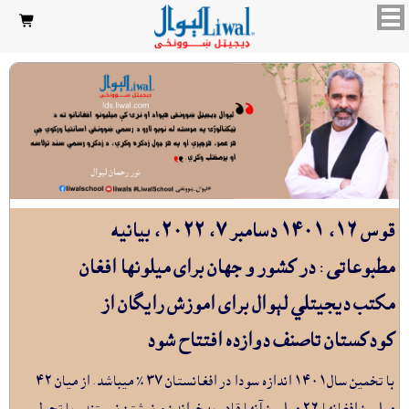

قوس ١٦، ١٤٠١ دسامبر ٧، ٢٠٢٢، بيانيه
مطبوعاتی : در کشور و جهان براى ميلونها افغان
مکتب ديجيتلي لېوال براى اموزش رايگان از
کودکستان تاصنف دوازده افتتاح شود
با تخمين سال١٤٠١ اندازه سودا در افغانستان ٣٧ ٪ ميباشد. از ميان ٤٢
ميليون افغانها ٢٦ ميليون آنها قادر به خواندن و نوشتن نيستند، با تحول