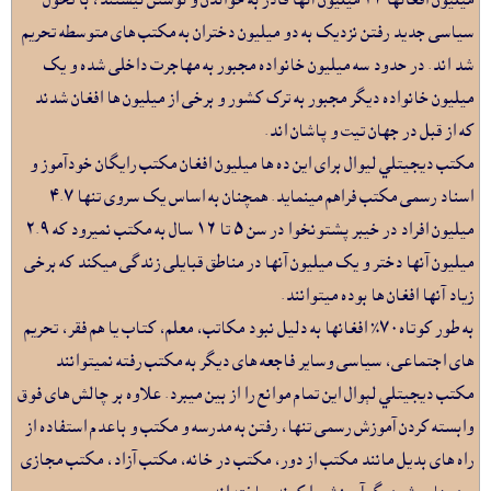
سياسى جديد رفتن نزديک به دو ميليون دختران به مکتب هاى متوسطه تحريم
شد اند. در حدود سه ميليون خانواده مجبور به مهاجرت داخلى شده و يک
ميليون خانواده ديگر مجبور به ترک کشور و برخى از ميليون ها افغان شدند
که از قبل در جهان تيت و پاشان اند.
مکتب ديجيتلي ليوال براى اين ده ها ميليون افغان مکتب رايگان خودآموز و
اسناد رسمى مکتب فراهم مينمايد. همچنان به اساس يک سروى تنها ٤.٧
ميليون افراد در خيبر پشتونخوا در سن ٥ تا ١٦ سال به مکتب نميرود که ٢.٩
ميليون آنها دختر و يک ميليون آنها در مناطق قبايلى زندگى ميکند که برخى
زياد آنها افغان ها بوده ميتوانند.
به طور کوتاه٧٠٪ افغانها به دليل نبود مکاتب، معلم، کتاب يا هم فقر، تحريم
هاى اجتماعى، سياسى وساير فاجعه هاى ديگر به مکتب رفته نميتوانند
مکتب ديجيتلي لېوال اين تمام موانع را از بين ميبرد. علاوه بر چالش هاى فوق
وابسته کردن آموزش رسمى تنها، رفتن به مدرسه و مکتب و باعدم استفاده از
راه هاى بديل مانند مکتب از دور، مکتب در خانه، مکتب آزاد، مکتب مجازى