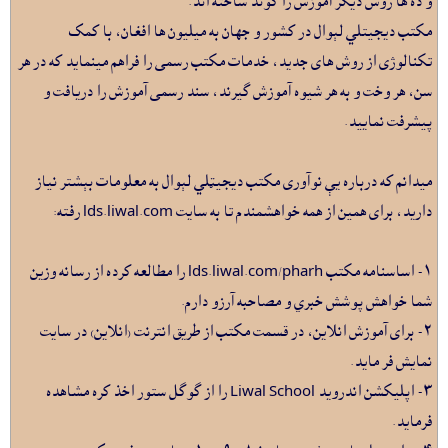
و ده ها روش ديگر آموزش را کوند ساخته اند.
مکتب ديجيتلي لېوال در کشور و جهان به ميليون ها افغان، با کمک
تکنالوژى از روش هاى جديد، خدمات مکتب رسمى را فراهم مينمايد که در هر
سن، هر وخت و به هر شيوه آموزش گيرند، سند رسمى آموزش را دريافت و
پيشرفت نماييد.
ميدانم که درباره يې نوآورى مکتب ديجيټلي لېوال به معلومات بېشتر نياز
داريد، براى همين از همه خواهشمندم تا به سايت lds.liwal.com رفته:
١- اساسنامه مکتب lds.liwal.com/pharh را مطالعه کرده از رسانه وزين
شما خواهش پوشش خبري و مصاحبه آرزو دارم.
٢- براى آموزش انلاين، در قسمت مکتب از طريق انترنت (انلاين) در سايت
نمايش فر مايد.
٣- اپليکشن اندرويد Liwal School را از گوگل ستور اخذ کره مشاهده
فرمايد.