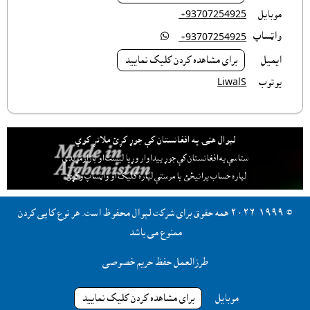
موبايل
‎ +93707254925
واټساپ

‎ +93707254925
ايميل
براى مشاهده کردن کليک نماييد
يوتوب
LiwalS
لېوال هټۍ په افغانستان کې جوړ کړئ ملاتړ کوي
ستاسې په افغانستان کې جوړ پيداوار وړيا ليست او بازارموندې
لپاره حساب پرانيځئ
يا مرستې لپاره کليک او واټساپ وکړئ.
© ١٩٩٩-٢٠٢٦ همه حقوق براى شرکت لېوال محفوظ است. هر نوع کاپى کردن
ممنوع مى باشد
طرزالعمل حفظ حریم خصوصی
موبايل
براى مشاهده کردن کليک نماييد