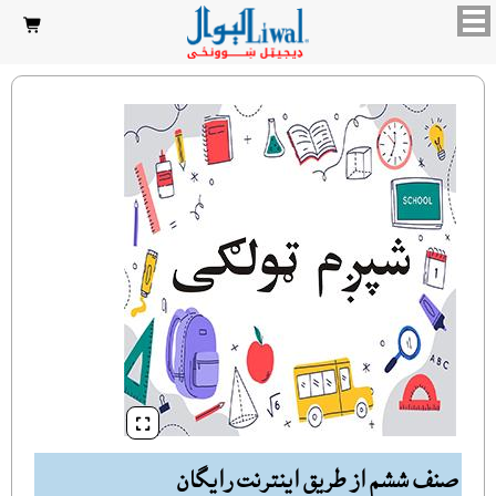


صنف ششم از طريق اينترنت رایگان