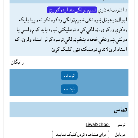
د انټرنټ له لارې
شپږم ټولګې ننداره وګورئ.
لېوال ډيجيټل ښوونځى شپږم ټولګي زدکوونکو ته وړيا پليکه
زدکړې ورکوي، ټولګي کې د نومليکنې لپاره بايد کوم ولسي يا
دولتي ښوونځي څخه د پنځم ټولګي ترسره کولو اسناد ولرئ، که
اسناد لرئ لاندې نومليکنه تڼۍ کليک کړئ.
رایگان
ثبت نام
ثبت نام
تماس
تويتر
LiwalSchool
موبايل
براى مشاهده کردن کليک نماييد